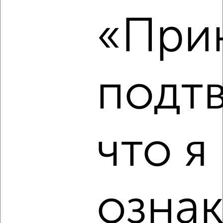
«Прин
‹
›
2
/1
подт
Дом 55м², 1-этажный, на длительный срок, в черте
города
₽
10 000
в месяц
Заволжский район, Мостостроителей 1
Агентство, 08.08.2026
что я
‹
›
ознак
2
/8