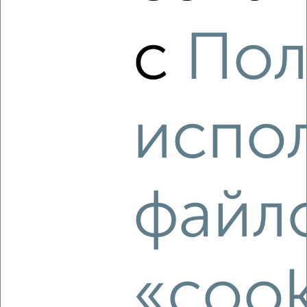
Дом 70м², 1-этажный, на длительный срок, в черте
города
с
Пол
₽
7 000
в месяц
Железнодорожный район, мкр. Киндяковка, Школьная 16
Собственник, 08.08.2026
испо
‹
›
файл
2
/8
Коттедж 240м², 2-этажный, посуточно, в черте города
₽
1 000
в сутки
Засвияжский район, Александра Невского
Агентство, 08.08.2026
«cook