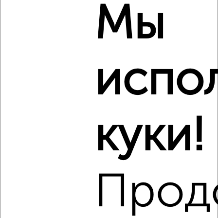
Мы
испо
3
Комната в 2-к квартире, на длительный срок, 16м², 3/9
этаж
₽
5 000
в месяц
Засвияжский район, мкр. 19-й микрорайон, Пушкарёва 64
куки!
Агентство, 20.01.2023
Прод
3