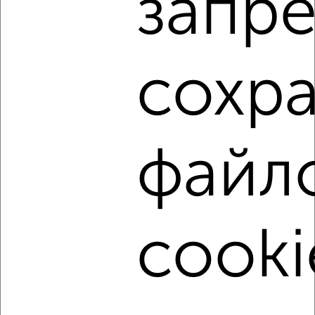
запре
Засвияжский район, 9
Собственник, 14.12.2020
сохр
файл
1
Торговое помещение, 30 м²
₽
45 000
в месяц
Заволжский район, мкр. Новый Город, проспект Ленинского
Комсомола 34
cooki
Собственник, 09.11.2020
Недвижимость в других городах России
Екатеринбург
|
Новосибирск
|
Казань
|
Красноярск
|
Нижний Новгород
|
Челябинск
|
Уфа
|
Самара
|
Ростов-