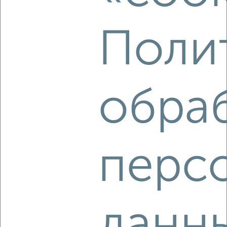
Поли
7
Участок 8 сот., садоводство, 20 км от города
обра
₽
₽
720 000
900
за сотку
60-я линия 97
Собственник, 16.08.2020
перс
2
данн
Участок 3665 сот., земля промназначения, в черте