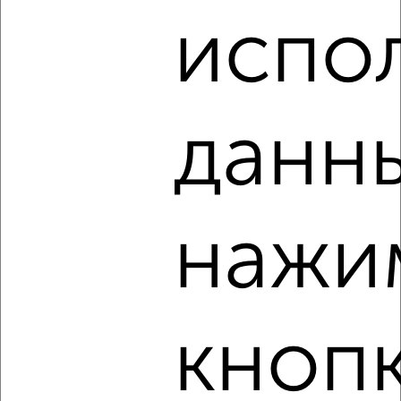
Комната в 2-к квартире, на длительный срок, 15м², 3/5
испол
этаж
₽
5 000
в месяц
Заволжский район, мкр. Нижняя Терраса, Металлистов 17
Агентство, 20.01.2023
данны
нажи
3
Комната в 2-к квартире, на длительный срок, 17м², 5/9
этаж
₽
7 000
в месяц
кноп
Ленинский район, мкр. Центр, Радищева 90
Агентство, 20.01.2023