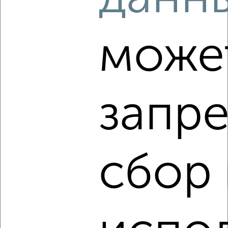
города
₽
₽
73 700 000
300
за сотку
Заволжский район, 7-й Инженерный проезд 7
може
Собственник, 31.07.2020
запре
6
Гараж, 28 м²
сбор 
₽
₽
118 000
4 300
за м²
Заволжский район, мкр. Верхняя Терраса, Деева 37
Собственник, 30.08.2020