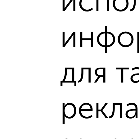
испо
инфо
4
Помещение свободного назначения, 43 м²
₽
₽
3 800 000
88 400
за м²
Засвияжский район, мкр. Новая Жизнь, Александра
Невского 2В
для т
Собственник, 24.05.2021
рекл
3
Помещение свободного назначения, 114 м²
₽
10 000
в месяц