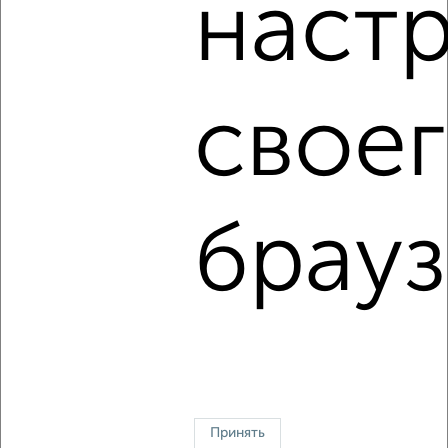
наст
на-Дону
|
Краснодар
|
Омск
|
Воронеж
|
Пермь
|
Волгоград
|
Саратов
|
Тюмень
|
Тольятти
|
Барнаул
|
Ижевск
|
Хабаровск
|
Ульяновск
|
Иркутск
|
Ярославль
|
Севастополь
|
Ставрополь
|
Томск
|
Кемерово
|
Набережные Челны
|
Оренбург
|
Рязань
|
Чебоксары
|
Калининград
|
Пенза
|
Липецк
|
Астрахань
|
Тула
|
Сочи
|
свое
Курск
|
Сургут
|
Магнитогорск
|
Брянск
|
Тверь
|
Иваново
|
Геленджик
|
Симферополь
|
Ялта
|
Санкт-
Петербург
|
Балашиха
|
Подольск
|
Мытищи
|
Химки
|
Люберцы
|
Королёв
|
Красногорск
|
Одинцово
|
Домодедово
|
Электросталь
|
Щёлково
|
Серпухов
|
брауз
Коломна
|
Долгопрудный
|
Раменское
|
Реутов
|
Пушкино
|
Жуковский
|
Орехово-Зуево
|
Ногинск
|
Сергиев Посад
|
Чехов
|
Ивантеевка
|
Лобня
|
Дмитров
|
Зеленоград
Новые
|
Карта сайта
↑ НАВЕРХ К МЕНЮ
Казань недвижимость:
kazan-nedvizimost.ru
Принять