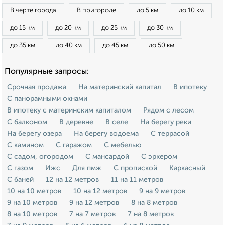
В черте города
В пригороде
до 5 км
до 10 км
до 15 км
до 20 км
до 25 км
до 30 км
до 35 км
до 40 км
до 45 км
до 50 км
Популярные запросы:
Срочная продажа
На материнский капитал
В ипотеку
С панорамными окнами
В ипотеку с материнским капиталом
Рядом с лесом
С балконом
В деревне
В селе
На берегу реки
На берегу озера
На берегу водоема
С террасой
С камином
С гаражом
С мебелью
С садом, огородом
С мансардой
С эркером
С газом
Ижс
Для пмж
С пропиской
Каркасный
С баней
12 на 12 метров
11 на 11 метров
10 на 10 метров
10 на 12 метров
9 на 9 метров
9 на 10 метров
9 на 12 метров
8 на 8 метров
8 на 10 метров
7 на 7 метров
7 на 8 метров