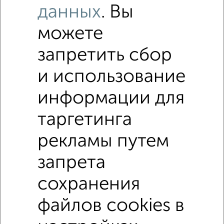
данных
. Вы
можете
запретить сбор
и использование
информации для
таргетинга
рекламы путем
запрета
↑ НАВЕРХ К МЕНЮ
сохранения
файлов cookies в
Без посредников
В деревне
Каркасный
Из бруса
Из сип панелей
Деревянный
Готовый дом
Под ключ
Загородный