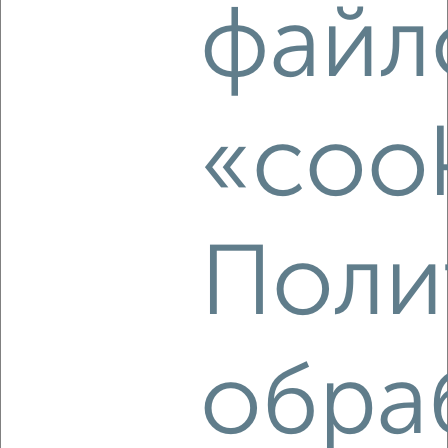
файл
8
Комната в коммуналке, 13м², 3/9 этаж
«coo
₽
₽
410 000
31 600
за м²
Засвияжский район, мкр. 1-й УЗТС, Станкостроителей 25
Поли
5
обра
Комната в коммуналке, 10м², 3/5 этаж
₽
₽
360 000
36 000
за м²
Ленинский район, Марата 14