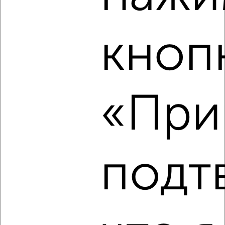
Ленинский район, проспект Нариманова 57
кноп
«Прин
7
Комната в коммуналке, 13м², 1/5 этаж
₽
₽
450 000
34 700
за м²
Засвияжский район, мкр. 2-й УЗТС, Рябикова 68А
подт