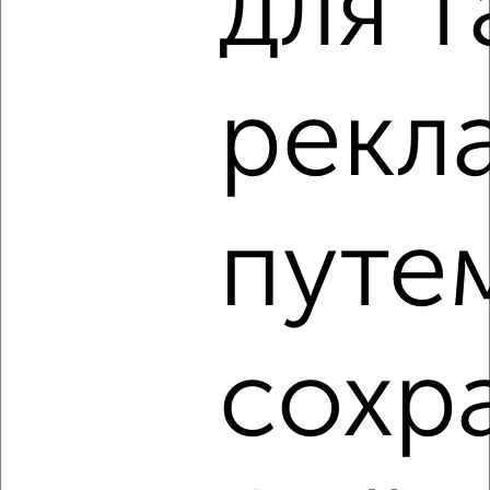
для т
4
Комната в коммуналке, 14м², 6/9 этаж
рекл
₽
₽
400 000
28 600
за м²
Железнодорожный район, проезд Героя России Аверьянова
7
путе
4
сохр
Комната в коммуналке, 12м², 2/5 этаж
₽
₽
380 000
31 700
за м²
Засвияжский район, Полбина 49