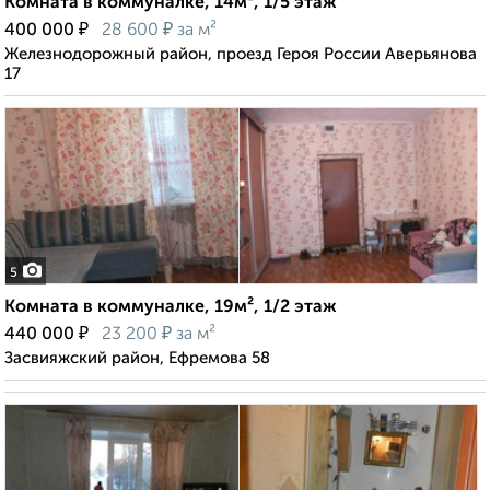
Комната в коммуналке, 14м², 1/5 этаж
₽
₽
400 000
28 600
за м²
Железнодорожный район, проезд Героя России Аверьянова
17
5
Комната в коммуналке, 19м², 1/2 этаж
₽
₽
440 000
23 200
за м²
Засвияжский район, Ефремова 58