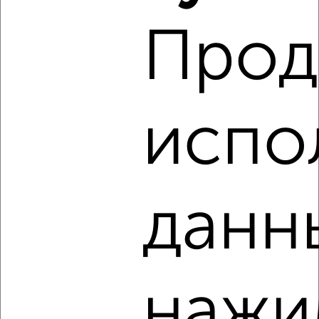
Прод
8
Комната в коммуналке, 12м², 2/4 этаж
испо
₽
₽
350 000
29 200
за м²
Засвияжский район, Полбина 2
данн
3
нажи
Комната в коммуналке, 12м², 3/5 этаж
₽
₽
430 000
35 900
за м²