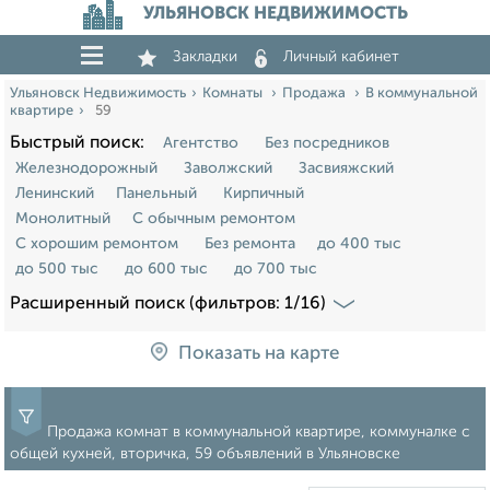
УЛЬЯНОВСК НЕДВИЖИМОСТЬ
Закладки
Личный кабинет
Ульяновск Недвижимость
Комнаты
Продажа
В коммунальной
квартире
59
Быстрый поиск:
Агентство
Без посредников
Железнодорожный
Заволжский
Засвияжский
Ленинский
Панельный
Кирпичный
Монолитный
С обычным ремонтом
С хорошим ремонтом
Без ремонта
до 400 тыс
до 500 тыс
до 600 тыс
до 700 тыс
Расширенный поиск (фильтров: 1/16)
Показать на карте
Продажа комнат в коммунальной квартире, коммуналке с
общей кухней, вторичка, 59 объявлений в Ульяновске