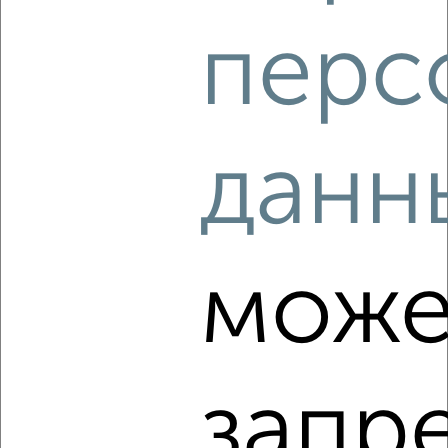
перс
данн
6
Комната в коммуналке, 13м², 5/5 этаж
₽
₽
680 000
52 400
за м²
Ленинский район, Марата 14
може
запр
4