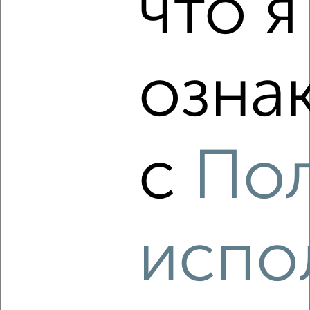
что я
3
Комната в коммуналке, 12м², 4/5 этаж
₽
₽
340 000
28 400
за м²
Ленинский район, Гафурова 16
озна
с
По
7
Комната в коммуналке, 13м², 2/4 этаж
₽
₽
450 000
34 700
за м²
испо
Засвияжский район, мкр. 1-й УЗТС, Стасова 14