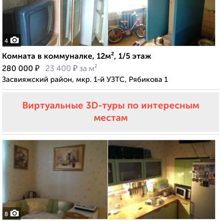
4
Комната в коммуналке, 12м², 1/5 этаж
₽
₽
280 000
23 400
за м²
Засвияжский район, мкр. 1-й УЗТС, Рябикова 1
Виртуальные 3D-туры по интересным
местам
8