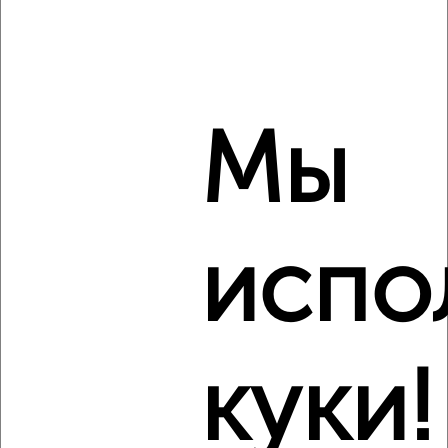
₽
₽
500 000
27 800
за м²
Ленинский район, Гафурова 16
Мы
5
испо
Комната в коммуналке, 9м², 5/5 этаж
₽
₽
330 000
36 700
за м²
Ленинский район, Ватутина 50
Виртуальные 3D-туры по музеям и объектам
куки!
культуры