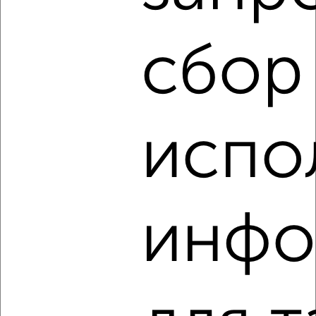
Комната в коммуналке, 9м², 2/5 этаж
₽
₽
400 000
44 500
за м²
Засвияжский район, мкр. 1-й УЗТС, Доватора 13
сбор
испо
6
Комната в коммуналке, 14м², 1/5 этаж
₽
₽
600 000
42 900
за м²
инфо
Ленинский район, Марата 14