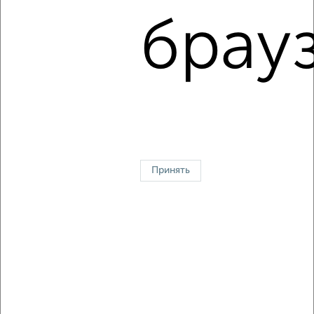
Засвияжский район, мкр. 19-й, Аблукова 43
брауз
1 / 2
2
↑ НАВЕРХ К МЕНЮ
В общежитии
В коммуналке
В двухкомнатной квартире
Без посредников
Принять
Контакты
Политика конфиденциальности
Пользовательское соглашение
Ульяновск, улица Тельмана 42
© 2015–2026
Сайт-доска объявлений недвижимости
О проекте
Реклама на портале
Новости
Статьи
Блог
Риэлторы
Агентства
Застройщики
Ипотечный калькулятор
Консультации по недвижимости
Разместить объявление
Скачать приложение
Соцсети (vk.com | t.me | dzen.ru)