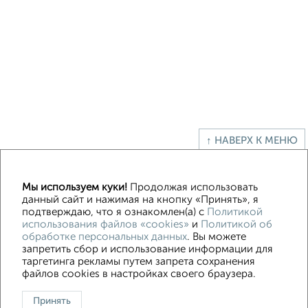
↑ НАВЕРХ К МЕНЮ
Казань недвижимость:
kazan-nedvizimost.ru
Мы используем куки!
Продолжая использовать
данный сайт и нажимая на кнопку «Принять», я
Контакты
Политика конфиденциальности
подтверждаю, что я ознакомлен(а) с
Политикой
Пользовательское соглашение
Ульяновск, улица Тельмана 42
использования файлов «cookies»
и
Политикой об
обработке персональных данных
. Вы можете
© 2015–2026
Сайт-доска объявлений недвижимости
О проекте
запретить сбор и использование информации для
Реклама на портале
Новости
Статьи
Блог
Риэлторы
Агентства
таргетинга рекламы путем запрета сохранения
Застройщики
Ипотечный калькулятор
файлов cookies в настройках своего браузера.
Консультации по недвижимости
Разместить объявление
Принять
Скачать приложение
Соцсети (vk.com | t.me | dzen.ru)