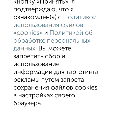
кнопку «Принять», я
подтверждаю, что я
ознакомлен(а) с
Политикой
использования файлов
«cookies»
и
Политикой об
обработке персональных
данных
. Вы можете
запретить сбор и
использование
↑ НАВЕРХ К МЕНЮ
информации для таргетинга
Машиноместа в паркинге
Без посредников
рекламы путем запрета
сохранения файлов cookies
Контакты
Политика конфиденциальности
в настройках своего
Пользовательское соглашение
Ульяновск, улица Тельмана 42
© 2015–2026
Сайт-доска объявлений недвижимости
О проекте
браузера.
Реклама на портале
Новости
Статьи
Блог
Риэлторы
Агентства
Застройщики
Ипотечный калькулятор