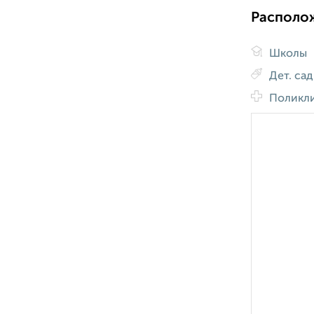
Располо
Школы
Дет. са
Поликл