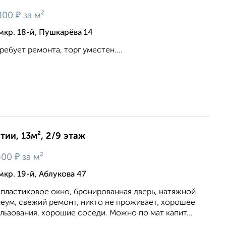
₽
800
за м²
мкр. 18-й, Пушкарёва 14
ебует ремонта, торг уместен....
ии, 13м², 2/9 этаж
₽
400
за м²
кр. 19-й, Аблукова 47
 пластиковое окно, бронированная дверь, натяжной
еум, свежий ремонт, никто не проживает, хорошее
ьзования, хорошие соседи. Можно по мат капит...