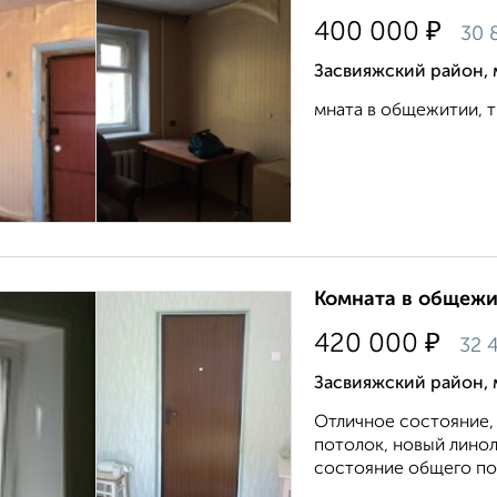
₽
400 000
30 
Засвияжский район, 
мната в общежитии, тр
Комната в общежит
₽
420 000
32 
Засвияжский район, м
Отличное состояние,
потолок, новый линол
состояние общего пол