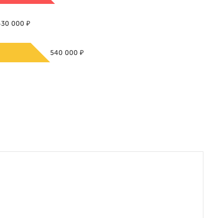
₽
430 000
₽
540 000