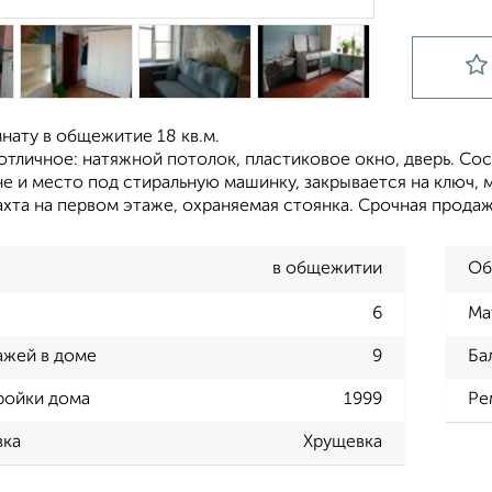
нату в общежитие 18 кв.м.
тличное: натяжной потолок, пластиковое окно, дверь. Сос
не и место под стиральную машинку, закрывается на ключ, 
ахта на первом этаже, охраняемая стоянка. Срочная продаж
в общежитии
Об
6
Ма
ажей в доме
9
Ба
ройки дома
1999
Ре
вка
Хрущевка