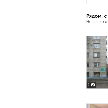
Рядом, с
Недалеко о
7