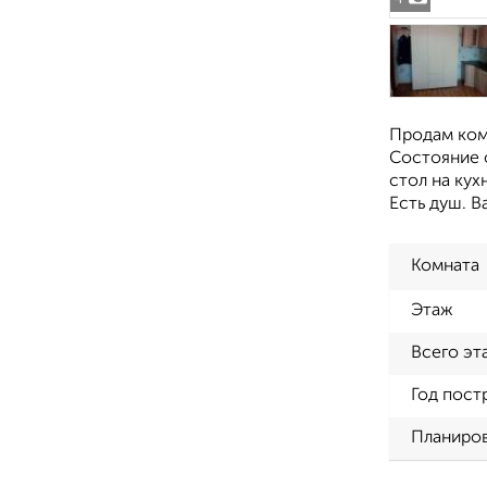
Продам ком
Состояние о
стол на кух
Есть душ. В
Комната
Этаж
Всего эт
Год пост
Планиро