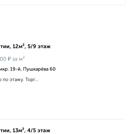
ии, 12м², 5/9 этаж
₽
200
за м²
мкр. 19-й, Пушкарёва 60
 по этажу. Торг...
ии, 13м², 4/5 этаж