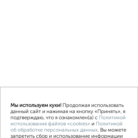
↑ НАВЕРХ К МЕНЮ
Мы используем куки!
Продолжая использовать
ИЖС
СНТ
В черте города
данный сайт и нажимая на кнопку «Принять», я
подтверждаю, что я ознакомлен(а) с
Политикой
использования файлов «cookies»
и
Политикой
Контакты
Политика конфиденциальности
об обработке персональных данных
. Вы можете
Пользовательское соглашение
Ульяновск, улица Тельмана 42
запретить сбор и использование информации