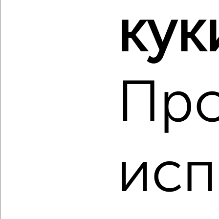
кук
2
/2
1-к квартира, строящийся дом, 22м², 3/24 этаж
₽
₽
3 630 580
167 000
за м²
Засвияжский район, мкр. 19-й, ЖК Пески, ЖК Аквамарин-2 1
Агентство, 10.08.2026
Пр
‹
›
исп
2
/2
1-к квартира, вторичка, 29м², 3/8 этаж
₽
₽
3 495 240
120 600
за м²
Засвияжский район, ЖК Город Новаторов, жилой комплекс
Город Новаторов 5