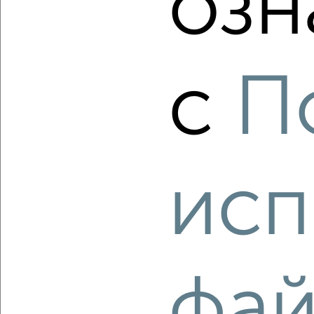
озн
Агентство, 10.08.2026
с
П
‹
›
2
/1
1-к квартира, строящийся дом, 62м², 5/5 этаж
₽
₽
7 132 300
115 000
за м²
исп
Ленинский район, ЖК Университет, Бакинский переулок
Агентство, 10.08.2026
фай
‹
›