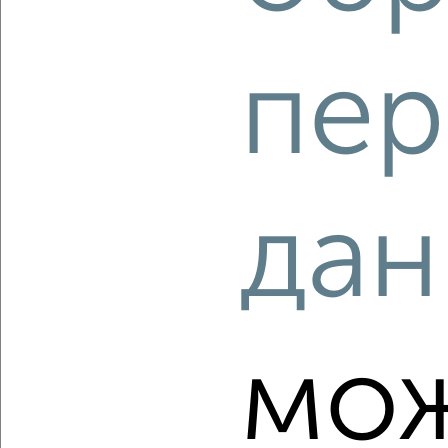
пер
‹
›
2
/1
1-к квартира, строящийся дом, 51м², 5/5 этаж
₽
₽
дан
5 886 850
115 000
за м²
Ленинский район, ЖК Университет, Бакинский переулок
Агентство, 10.08.2026
мо
‹
›
2
/2