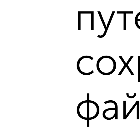
пут
Засвияжский район, мкр. Новая Жизнь, Александра
Невского 2Е
Агентство, 10.08.2026
1 / 12
2
сох
Как купить однокомнатную квартиру в Ульяновске на
сайте Ульяновск-недвижимость?
Используя удобную форму поиска с множеством
фильтров и сортировкой по параметрам, вы можете
подобрать для покупки однокомнатную квартиру в
Ульяновске.
фай
Найденные предложения: 676 объявлений, можно
посмотреть в виде списка или на карте, с описанием,
расположением, ценой и другими подробностями.
Подберите подходящую недвижимость из предложений
от собственников, риэлторов, застройщиков и агенств