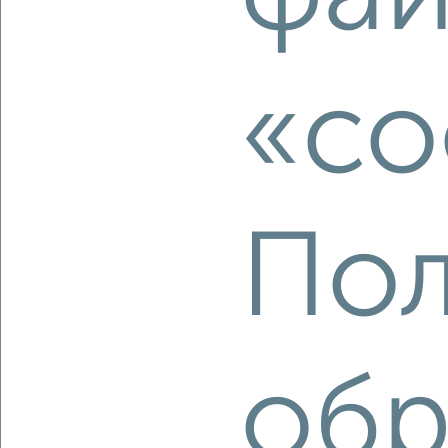
2
/1
1-к квартира, строящийся дом, 53м², 5/5 этаж
₽
₽
6 134 100
115 000
за м²
«co
Ленинский район, ЖК Университет, Бакинский переулок
Агентство, 10.08.2026
Пол
‹
›
2
/1
1-к квартира, строящийся дом, 36м², 3/5 этаж
₽
₽
4 555 000
125 000
за м²
обр
Заволжский район, мкр. Новый Город, ЖК 19-й, жилой
комплекс Волга Парк
Агентство, 10.08.2026