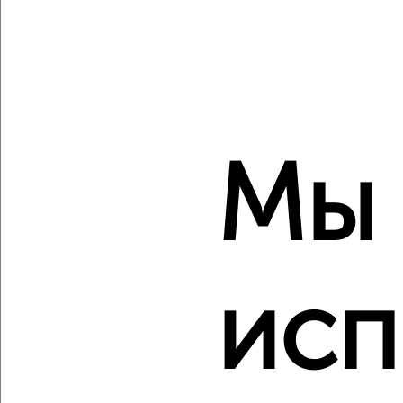
культуры
‹
›
Мы
2
/2
1-к квартира, строящийся дом, 35м², 8/9 этаж
₽
₽
4 229 700
120 900
за м²
Засвияжский район, ЖК Город Новаторов, Героя Российской
Федерации А.В. Колпакова 7
исп
Агентство, 10.08.2026
‹
›