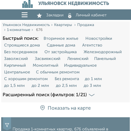
УЛЬЯНОВСК НЕДВИЖИМОСТЬ
Закладки
Личный кабинет
Ульяновск Недвижимость
Квартиры
Продажа
1‑комнатные
676
Быстрый поиск:
Вторичное жилье
Новостройки
Строящиеся дома
Сданные дома
Агентство
Без посредников
От застройщика
Железнодорожный
Заволжский
Засвияжский
Ленинский
Панельный
Кирпичный
Монолитный
Индивидуальное
Центральное
С обычным ремонтом
С хорошим ремонтом
Без ремонта
до 1 млн
до 1,5 млн
до 2 млн
до 2,5 млн
до 3 млн
Расширенный поиск (фильтров: 1/21)
Показать на карте
Продажа 1‑комнатных квартир, 676 объявлений в