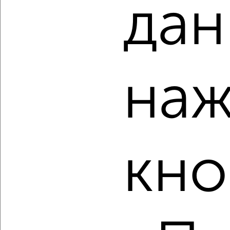
дан
Агентство, 10.08.2026
‹
›
наж
2
/2
1-к квартира, строящийся дом, 35м², 9/9 этаж
₽
₽
3 902 500
111 500
за м²
Засвияжский район, ЖК Город Новаторов, Героя Российской
Федерации А.В. Колпакова 7
кно
Агентство, 10.08.2026
‹
›