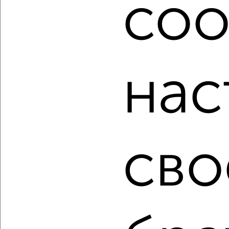
coo
недвижимости, связаться с ними можно по телефону или
написать сообщение в любом удобном для вас
мессенджере, это безопасно и бесплатно.
Для покупки квартиры доступна ипотека от крупнейших
банков России: СберБанк, ВТБ, Альфа-Банк,
Россельхозбанк, Совкомбанк, Т-Банк, Росбанк, Почта
нас
Банк на сумму от 400 000 до 120 000 000 рублей сроком
до 30 лет.
Сайт работает во многих городах России.
Сколько стоит купить однокомнатную квартиру в
Ульяновске?
сво
Цена недвижимости: мин. от
3200000
руб. до макс.
7224075
руб.
Средняя цена:
4874632
руб.
Цена за м2: от
145454
руб. до
116517
руб.
Средняя цена за м2:
121865
руб.