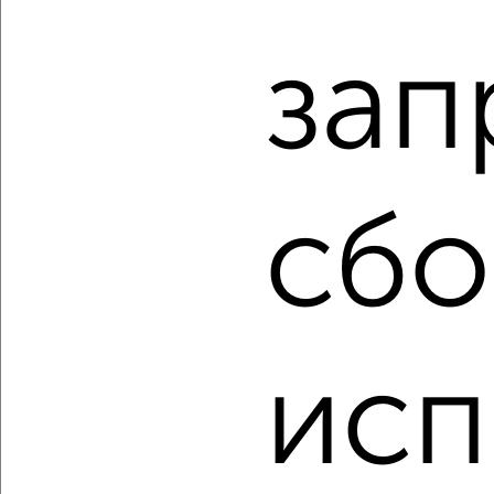
1-к квартира, вторичка, 27м², 1/9 этаж
₽
₽
3 200 000
119 500
за м²
зап
Железнодорожный район, мкр. Туть, Южная 17
Агентство, 10.08.2026
сбо
‹
›
2
/2
1-к квартира, строящийся дом, 24м², 20/24 этаж
₽
₽
4 024 700
167 000
за м²
исп
Засвияжский район, мкр. 19-й, ЖК Пески, ЖК Аквамарин-2 1
Агентство, 10.08.2026