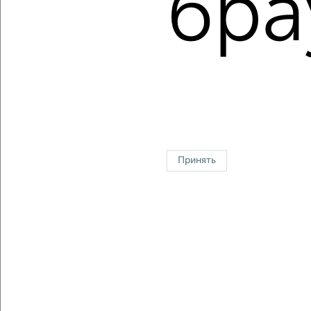
бра
Площадь: от
22
м2 до
62
м2
Средняя площадь:
40
м2
↑ НАВЕРХ К МЕНЮ
Однокомнатные
Двухкомнатные
Трехкомнатные
4‑комнатные
Квартиры студии
От застройщика
Без посредников
Вторичное жилье
В новостройке
В строящемся доме
В новом доме
Принять
Контакты
Политика конфиденциальности
Пользовательское соглашение
Ульяновск, улица Тельмана 42
© 2015–2026
Сайт-доска объявлений недвижимости
О проекте
Реклама на портале
Новости
Статьи
Блог
Риэлторы
Агентства
Застройщики
Ипотечный калькулятор
Консультации по недвижимости
Разместить объявление
Скачать приложение
Соцсети (vk.com | t.me | dzen.ru)