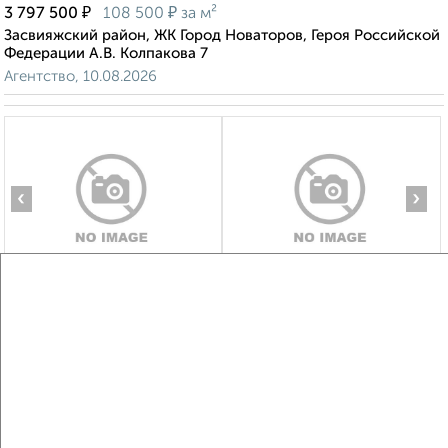
₽
₽
3 797 500
108 500
за м²
Засвияжский район, ЖК Город Новаторов, Героя Российской
Федерации А.В. Колпакова 7
Агентство, 10.08.2026
‹
›
2
/2
1-к квартира, строящийся дом, 32м², 8/8 этаж
₽
₽
5 044 680
157 700
за м²
Засвияжский район, ЖК Город Новаторов, жилой комплекс
Город Новаторов 3
Агентство, 10.08.2026
Виртуальные 3D-туры по музеям и объектам