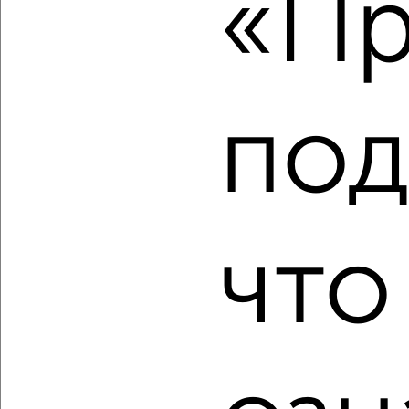
«Пр
2
/2
1-к квартира, строящийся дом, 38м², 2/6 этаж
₽
₽
4 259 669
112 100
за м²
Засвияжский район, ЖК Город Новаторов, жилой комплекс
под
Город Новаторов 5
Агентство, 10.08.2026
‹
›
что
2
/2
1-к квартира, строящийся дом, 35м², 6/9 этаж
₽
₽
4 241 960
121 200
за м²
Засвияжский район, ЖК Город Новаторов, Героя Российской
Федерации А.В. Колпакова 7