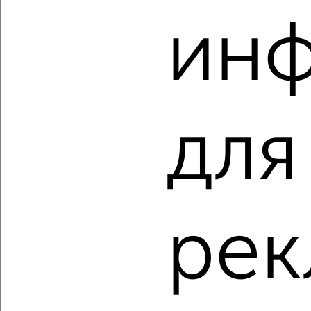
ин
‹
›
2
/2
1-к квартира, строящийся дом, 33м², 19/24 этаж
₽
₽
5 489 550
165 000
за м²
для
Засвияжский район, мкр. 19-й, ЖК Пески, ЖК Аквамарин-2 1
Агентство, 10.08.2026
‹
›
рек
2
/2
1-к квартира, вторичка, 40м², 17/24 этаж
₽
₽
3 900 000
98 500
за м²