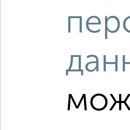
пер
дан
7
Комната в 2-к квартире, на длительный срок, 17м², 2/5
этаж
₽
5 000
в месяц
Засвияжский район, мкр. 2-й УЗТС, Ефремова 99
Агентство, 23.08.2022
мож