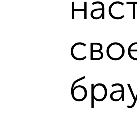
нас
Агентство, 19.08.2022
сво
1
Комната в 2-к квартире, на длительный срок, 18м², 3/9
бра
этаж
₽
5 000
в месяц
Железнодорожный район, мкр. 4-й микрорайон, Кирова 28
Агентство, 19.08.2022
1 / 5
2