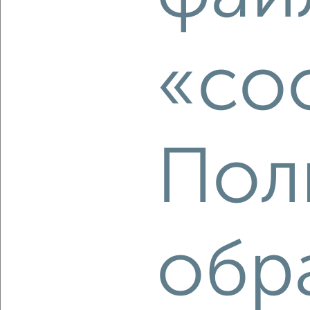
5
Комната в 2-к квартире, на длительный срок, 20м², 6/9
этаж
«co
₽
6 000
в месяц
Ленинский район, мкр. Центр, Минаева 5
Агентство, 23.08.2022
Пол
5
обр
Комната в 2-к квартире, на длительный срок, 17м², 2/5
этаж
₽
5 500
в месяц
Засвияжский район, Московское шоссе 71
Агентство, 23.08.2022