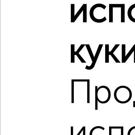
исп
Железнодорожный район, мкр. 4-й микрорайон, 12
Сентября 1
Агентство, 04.10.2022
Виртуальные 3D-туры по музеям и объектам
культуры
куки
Про
3
Комната в 2-к квартире, на длительный срок, 18м², 2/9
этаж
₽
4 000
в месяц
исп
Ленинский район, мкр. Север, Докучаева 18
Собственник, 02.09.2022