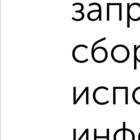
зап
7
Комната в 2-к квартире, на длительный срок, 17м², 2/5
этаж
₽
6 000
в месяц
сбо
Железнодорожный район, мкр. Киндяковка, Героев Свири 14
Агентство, 23.08.2022
исп
1
Комната в 2-к квартире, на длительный срок, 18м², 3/9
этаж
инф
₽
5 000
в месяц
Железнодорожный район, мкр. 4-й микрорайон, 12
Сентября 85