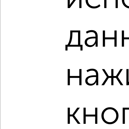
дан
3
Комната в 2-к квартире, на длительный срок, 18м², 2/9
наж
этаж
₽
4 000
в месяц
Засвияжский район, мкр. 2-й УЗТС, Кузоватовская 42
Собственник, 02.09.2022
кно