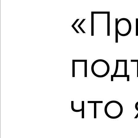
4
«Пр
Комната в 2-к квартире, на длительный срок, 23м²,
3/12 этаж
₽
4 500
в месяц
Засвияжский район, мкр. 3-й Свияга, Рябикова 47
Собственник, 02.09.2022
под
что 
3
Комната в 2-к квартире, на длительный срок, 18м², 3/9
этаж
₽
4 000
в месяц
Заволжский район, мкр. Новый Город, Карбышева 28
Собственник, 02.09.2022