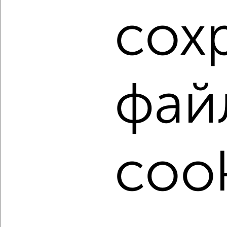
сох
1
Комната в 2-к квартире, на длительный срок, 19м², 2/6
этаж
₽
5 000
в месяц
Ленинский район, мкр. Центр, Федерации 59
фай
Агентство, 19.08.2022
cook
1
Комната в 2-к квартире, на длительный срок, 18м², 2/5
этаж
₽
5 000
в месяц
Ленинский район, мкр. Центр, Льва Толстого 89