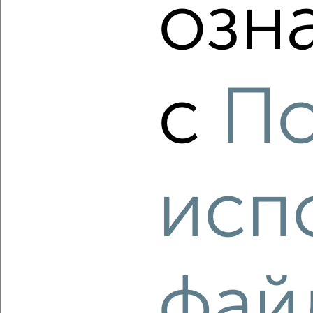
озн
с
По
7
Комната в 2-к квартире, на длительный срок, 17м², 2/5
этаж
₽
6 000
в месяц
исп
Ленинский район, мкр. Север, Радищева 151
Агентство, 23.08.2022
фай