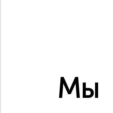
5
Комната в 2-к квартире, на длительный срок, 18м², 4/5
этаж
₽
5 000
в месяц
Ленинский район, мкр. Центр, Ленина 77
Агентство, 04.10.2022
Мы
4
Комната в 2-к квартире, на длительный срок, 18м², 4/5
этаж
₽
4 500
в месяц