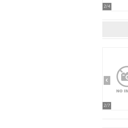
2
/4
‹
2
/7