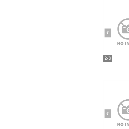
‹
2
/8
‹