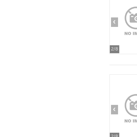
‹
2
/8
‹
2
/8