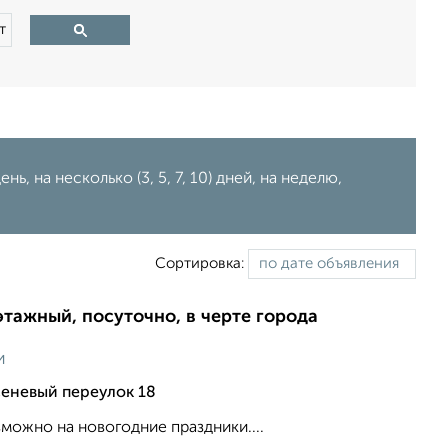
т
ь, на несколько (3, 5, 7, 10) дней, на неделю,
Сортировка:
этажный, посуточно, в черте города
и
еневый переулок 18
можно на новогодние праздники....