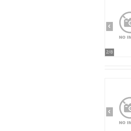
‹
2
/8
‹