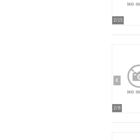
2
/15
‹
2
/8