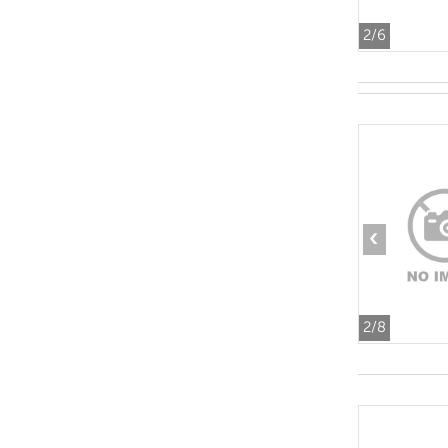
2
/6
‹
2
/8