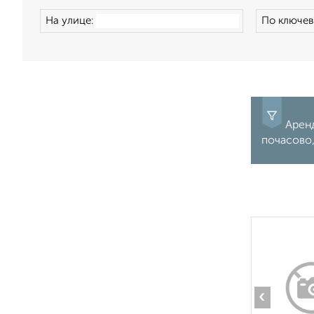
На улице:
По ключев
Аренд
почасово,
‹