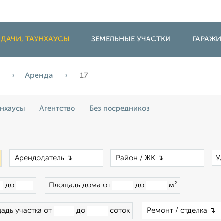
 ДАЧИ, ТАУНХАУСЫ
ЗЕМЕЛЬНЫЕ УЧАСТКИ
ГАРАЖ
и
Аренда
17
унхаусы
Агентство
Без посредников
×
×
×
У
до
Площадь дома от
до
м²
адь участка от
до
соток