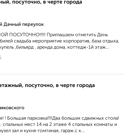
ный, посуточно, в черте города
й Дачный переулок
Й ПОСУТОЧНО!!!!! Приглашаем отметить День
илей свадьба мероприятие корпоратив, база отдыха,
 купель ,бильярд , аренда дома, коттедж-1й этаж...
6
этажный, посуточно, в черте города
аяковского
! ! Большая парковка!!!!Два больших сдвижных стола!
л. спальных мест 14.на 2 этаже 4 спальных комнаты и
зел зал и кухня-гомтиная, гараж.с к...