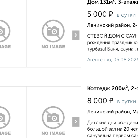
Дом 131м², 3-этаж
₽
5 000
в сутки
Ленинский район, 2-
›
СТЕВОЙ ДОМ С САУНО
рождения праздник юб
турбаза! Баня, сауна ,
Агентство, 05.08.202
Коттедж 200м², 2-
₽
8 000
в сутки
Ленинский район, М
›
Детские дни рождения
большой зал на 20 че
санузел.на первом сану