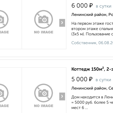
₽
6 000
в сутки
Ленинский район, Р
›
На первом этаже гост
втором этаже спальня,
(3х5 м). Пользование 
Собственник, 06.08.
Коттедж 150м², 2-
₽
5 000
в сутки
Ленинский район, С
›
Дом находится в Лени
= 5000 руб. более 5 ч
мест 6 ...