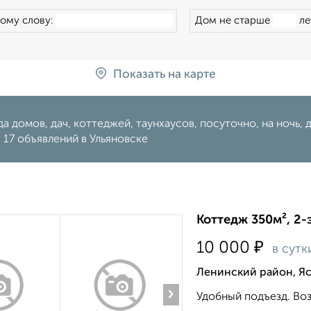
ому слову:
Дом не старше
ле
Показать на карте
а домов, дач, коттеджей, таунхаусов, посуточно, на ночь, ден
 17 объявлений в Ульяновске
Коттедж 350м², 2-
₽
10 000
в сутк
Ленинский район, Яс
›
Удобный подъезд. Воз