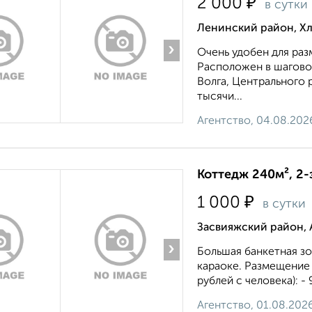
₽
2 000
в сутки
Ленинский район, Х
›
Очень удобен для ра
Расположен в шагово
Волга, Центрального 
тысячи...
Агентство, 04.08.202
Коттедж 240м², 2-
₽
1 000
в сутки
Засвияжский район, 
›
Большая банкетная зон
караоке. Размещение 
рублей с человека): - 
Агентство, 01.08.202