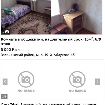
3
Комната в общежитии, на длительный срок, 15м², 6/9
этаж
₽
5 000
в месяц
Засвияжский район, мкр. 19-й, Аблукова 43
‹
›
2
/8