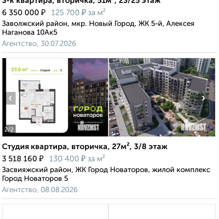
3-к квартира, вторичка, 51м², 23/25 этаж
₽
₽
6 350 000
125 700
за м²
Заволжский район, мкр. Новый Город, ЖК 5-й, Алексея
Наганова 10Ак5
Агентство, 30.07.2026
‹
›
2
/2
Студия квартира, вторичка, 27м², 3/8 этаж
₽
₽
3 518 160
130 400
за м²
Засвияжский район, ЖК Город Новаторов, жилой комплекс
Город Новаторов 5
Агентство, 08.08.2026