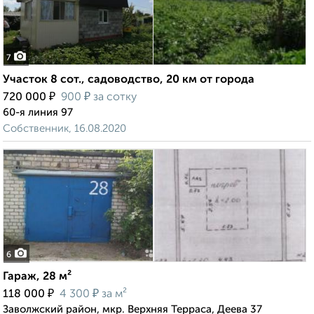
7
Участок 8 сот., садоводство, 20 км от города
₽
₽
720 000
900
за сотку
60-я линия 97
Собственник, 16.08.2020
6
Гараж, 28 м²
₽
₽
118 000
4 300
за м²
Заволжский район, мкр. Верхняя Терраса, Деева 37