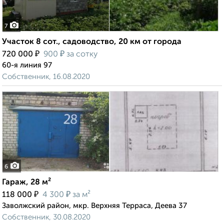
7
Участок 8 сот., садоводство, 20 км от города
₽
₽
720 000
900
за сотку
60-я линия 97
Собственник, 16.08.2020
6
Гараж, 28 м²
₽
₽
118 000
4 300
за м²
Заволжский район, мкр. Верхняя Терраса, Деева 37
Собственник, 30.08.2020