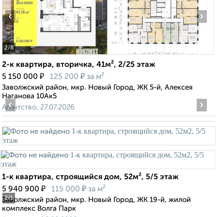
‹
›
2
/8
2-к квартира, вторичка, 41м², 2/25 этаж
₽
₽
5 150 000
125 200
за м²
Заволжский район, мкр. Новый Город, ЖК 5-й, Алексея
Наганова 10Ак5
‹
›
Агентство, 27.07.2026
1-к квартира, строящийся дом, 52м², 5/5 этаж
₽
₽
5 940 900
115 000
за м²
2
/1
Заволжский район, мкр. Новый Город, ЖК 19-й, жилой
комплекс Волга Парк