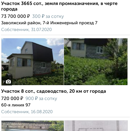
Участок 3665 сот., земля промназначения, в черте
города
₽
₽
73 700 000
300
за сотку
Заволжский район, 7-й Инженерный проезд 7
Собственник, 31.07.2020
7
Участок 8 сот., садоводство, 20 км от города
₽
₽
720 000
900
за сотку
60-я линия 97
Собственник, 16.08.2020