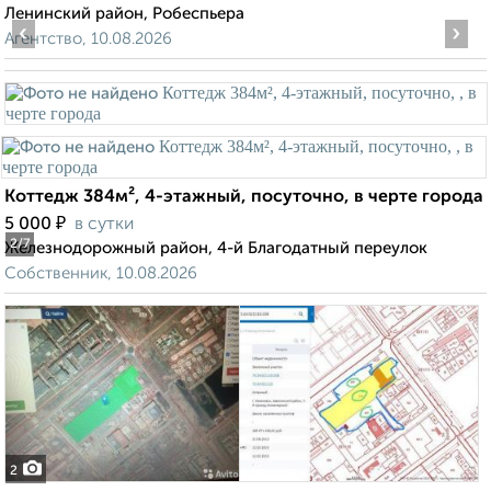
Ленинский район, Робеспьера
‹
›
Агентство, 10.08.2026
Коттедж 384м², 4-этажный, посуточно, в черте города
₽
5 000
в сутки
2
/7
Железнодорожный район, 4-й Благодатный переулок
Собственник, 10.08.2026
2