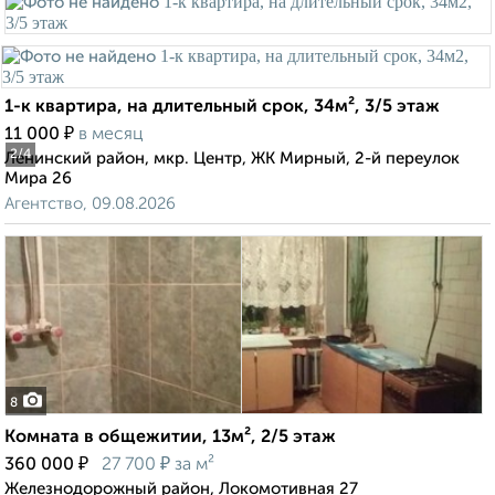
1-к квартира, на длительный срок, 34м², 3/5 этаж
₽
11 000
в месяц
2
/4
Ленинский район, мкр. Центр, ЖК Мирный, 2-й переулок
Мира 26
Агентство, 09.08.2026
8
Комната в общежитии, 13м², 2/5 этаж
₽
₽
360 000
27 700
за м²
Железнодорожный район, Локомотивная 27