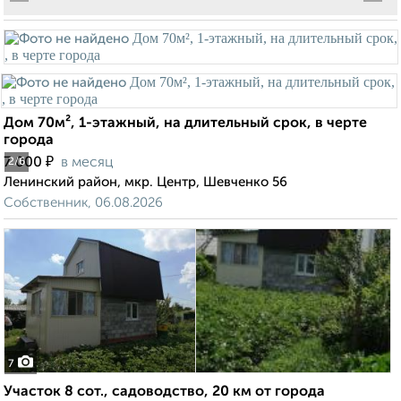
Дом 70м², 1-этажный, на длительный срок, в черте
города
₽
7 000
в месяц
2
/6
Ленинский район, мкр. Центр, Шевченко 56
Собственник, 06.08.2026
7
Участок 8 сот., садоводство, 20 км от города