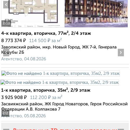
‹
›
2
/10
4-к квартира, вторичка, 77м², 2/4 этаж
₽
₽
8 773 374
114 500
за м²
Заволжский район, мкр. Новый Город, ЖК 7-й, Генерала
‹
›
Кашубы 2Б
Агентство, 04.08.2026
1-к квартира, вторичка, 35м², 2/9 этаж
₽
₽
3 925 908
112 200
за м²
Засвияжский район, ЖК Город Новаторов, Героя Российской
Федерации А.В. Колпакова 7
2
/2
Агентство, 05.08.2026