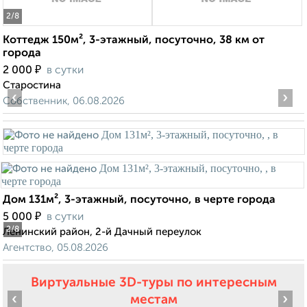
2
/8
Коттедж 150м², 3-этажный, посуточно, 38 км от
города
₽
2 000
в сутки
Старостина
‹
›
Собственник, 06.08.2026
Дом 131м², 3-этажный, посуточно, в черте города
₽
5 000
в сутки
2
/8
Ленинский район, 2-й Дачный переулок
Агентство, 05.08.2026
Виртуальные 3D-туры по интересным
‹
›
местам