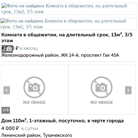
Комната в общежитии, на длительный срок, 13м², 3/5
этаж
₽
4 500
в месяц
2
Железнодорожный район, ЖК 14-й, проспект Гая 45А
‹
›
2
/8
Дом 110м², 1-этажный, посуточно, в черте города
₽
4 000
в сутки
Ленинский район, Тухачевского