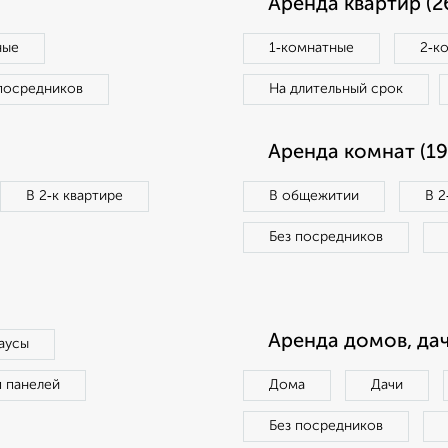
Аренда квартир (2
ные
1‑комнатные
2‑к
посредников
На длительный срок
Аренда комнат (19
В 2‑к квартире
В общежитии
В 2
Без посредников
Аренда домов, дач
аусы
п панелей
Дома
Дачи
Без посредников