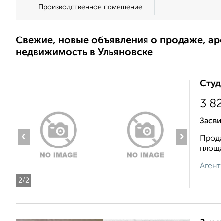
Производственное помещение
Свежие, новые объявления о продаже, а
недвижимость в Ульяновске
Студ
3 8
Засв
‹
›
Прода
площа
Агент
2
/2