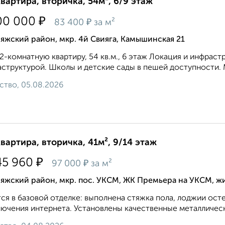
квартира, вторичка, 54м², 6/9 этаж
₽
00 000
₽
83 400
за м²
яжский район, мкр. 4й Свияга, Камышинская 21
2-комнатную квартиру, 54 кв.м., 6 этаж Локация и инфрас
структурой. Школы и детские сады в пешей доступности. Ма
ство, 05.08.2026
квартира, вторичка, 41м², 9/14 этаж
₽
45 960
₽
97 000
за м²
ияжский район, мкр. пос. УКСМ, ЖК Премьера на УКСМ, 
ся в базовой отделке: выполнена стяжка пола, лоджии осте
ючения интернета. Установлены качественные металлическ