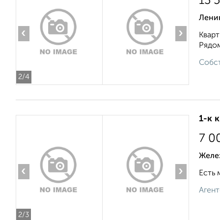
13 
Ленин
‹
›
Кварт
Рядом
Собст
2
/4
1-к 
7 0
Желе
‹
›
Есть 
Агент
2
/3