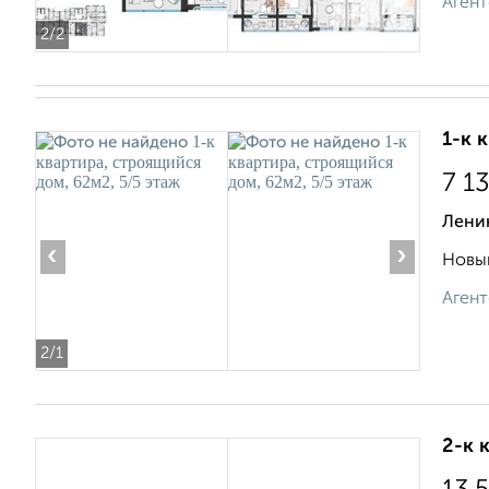
Агент
2
/2
1-к 
7 1
Лени
‹
›
Новый
Агент
2
/1
2-к 