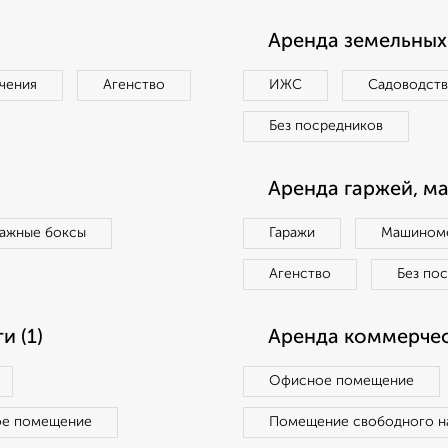
Аренда земельных 
чения
Агенство
ИЖС
Садоводст
Без посредников
Аренда гаржей, м
ражные боксы
Гаражи
Машиноме
Агенство
Без по
 (1)
Аренда коммерчес
Офисное помещение
ое помещение
Помещение свободного н