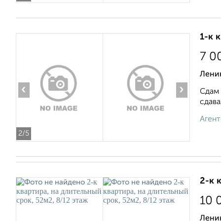
1-к 
7 0
Ленин
‹
›
Сдам 
сдава
Агент
2
/5
2-к 
10 
Ленин