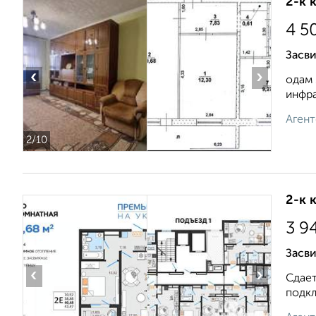
2-к 
4 5
Засви
‹
›
одам 
инфра
Агент
2
/10
2-к 
3 9
Засв
‹
›
Сдает
подкл