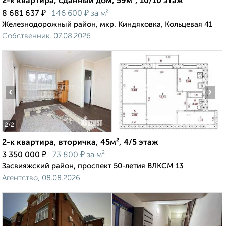
2-к квартира, сданный дом, 59м², 10/10 этаж
₽
₽
8 681 637
146 600
за м²
Железнодорожный район, мкр. Киндяковка, Кольцевая 41
Собственник, 07.08.2026
‹
›
2
/2
2-к квартира, вторичка, 45м², 4/5 этаж
₽
₽
3 350 000
73 800
за м²
Засвияжский район, проспект 50-летия ВЛКСМ 13
Агентство, 08.08.2026