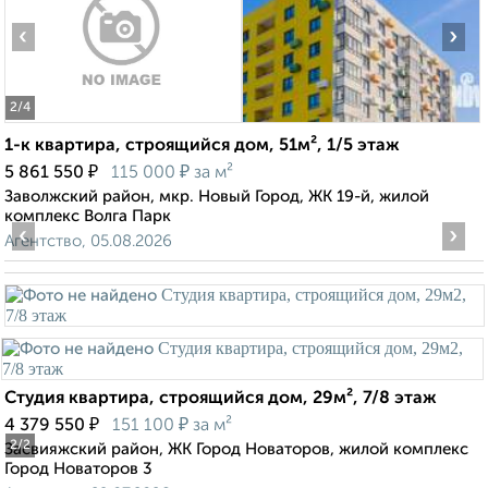
‹
›
2
/4
1-к квартира, строящийся дом, 51м², 1/5 этаж
₽
₽
5 861 550
115 000
за м²
Заволжский район, мкр. Новый Город, ЖК 19-й, жилой
комплекс Волга Парк
‹
›
Агентство, 05.08.2026
Студия квартира, строящийся дом, 29м², 7/8 этаж
₽
₽
4 379 550
151 100
за м²
2
/2
Засвияжский район, ЖК Город Новаторов, жилой комплекс
Город Новаторов 3