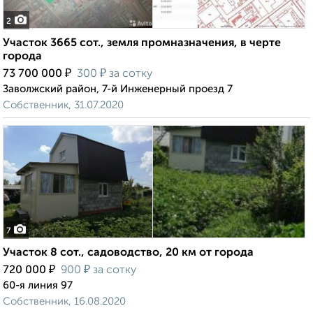
2
Участок 3665 сот., земля промназначения, в черте
города
₽
₽
73 700 000
300
за сотку
Заволжский район, 7-й Инженерный проезд 7
Собственник, 31.07.2020
7
Участок 8 сот., садоводство, 20 км от города
₽
₽
720 000
900
за сотку
60-я линия 97
Собственник, 16.08.2020