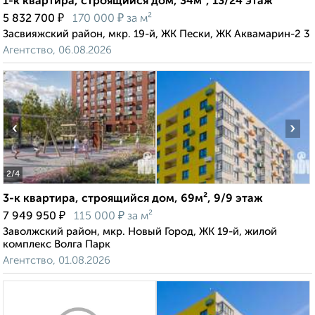
1-к квартира, строящийся дом, 34м², 13/24 этаж
₽
₽
5 832 700
170 000
за м²
Засвияжский район, мкр. 19-й, ЖК Пески, ЖК Аквамарин-2 3
Агентство, 06.08.2026
‹
›
2
/4
3-к квартира, строящийся дом, 69м², 9/9 этаж
₽
₽
7 949 950
115 000
за м²
Заволжский район, мкр. Новый Город, ЖК 19-й, жилой
комплекс Волга Парк
Агентство, 01.08.2026