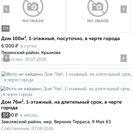
‹
›
2
/8
Дом 100м², 1-этажный, посуточно, в черте города
₽
6 000
в сутки
Ленинский район, Крымова
‹
›
Агентство, 30.07.2026
Дом 76м², 1-этажный, на длительный срок, в черте
города
₽
6 500
в месяц
2
/8
Заволжский район, мкр. Верхняя Терраса, 9 Мая 63
Собственник, 07.08.2026