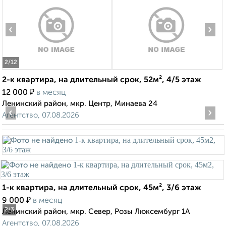
‹
›
2
/12
2-к квартира, на длительный срок, 52м², 4/5 этаж
₽
12 000
в месяц
Ленинский район, мкр. Центр, Минаева 24
‹
›
Агентство, 07.08.2026
1-к квартира, на длительный срок, 45м², 3/6 этаж
₽
9 000
в месяц
2
/3
Ленинский район, мкр. Север, Розы Люксембург 1А
Агентство, 07.08.2026