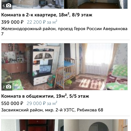
6
Комната в 2-к квартире, 18м², 8/9 этаж
₽
₽
399 000
22 200
за м²
Железнодорожный район, проезд Героя России Аверьянова
7
2
Комната в общежитии, 19м², 5/5 этаж
₽
₽
550 000
29 000
за м²
Засвияжский район, мкр. 2-й УЗТС, Рябикова 68