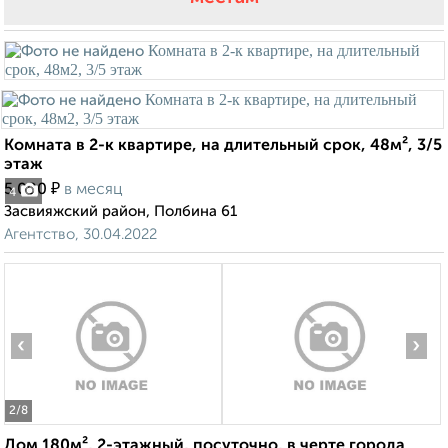
Комната в 2-к квартире, на длительный срок, 48м², 3/5
этаж
₽
5 000
в месяц
4
Засвияжский район, Полбина 61
Агентство, 30.04.2022
‹
›
2
/8
Дом 180м², 2-этажный, посуточно, в черте города