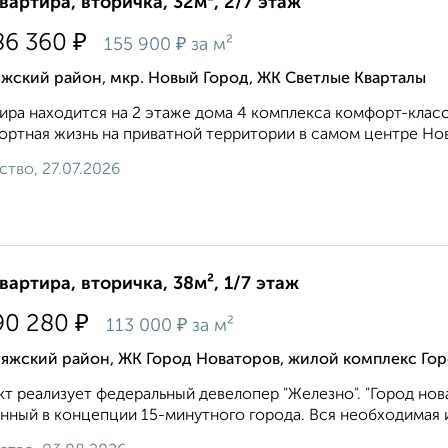
квартира, вторичка, 32м², 2/7 этаж
₽
86 360
₽
155 900
за м²
жский район, мкр. Новый Город, ЖК Светлые Кварталы
ира находится на 2 этаже дома 4 комплекса комфорт-класса
ртная жизнь на приватной территории в самом центре Ново
ство, 27.07.2026
квартира, вторичка, 38м², 1/7 этаж
₽
90 280
₽
113 000
за м²
ияжский район, ЖК Город Новаторов, жилой комплекс Гор
т реализует федеральный девелопер "Железно". "Город нов
нный в концепции 15-минутного города. Вся необходимая и