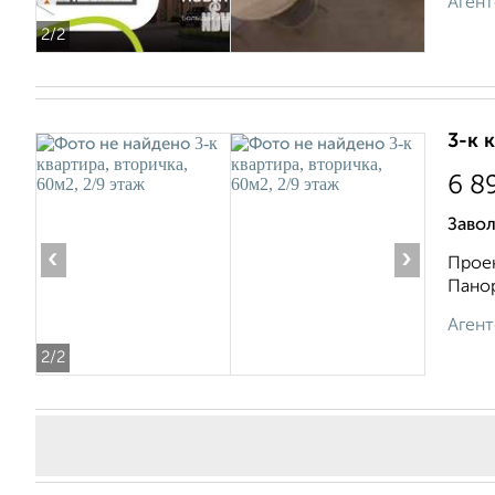
Агент
2
/2
3-к 
6 8
Заво
‹
›
Проек
Панор
Агент
2
/2