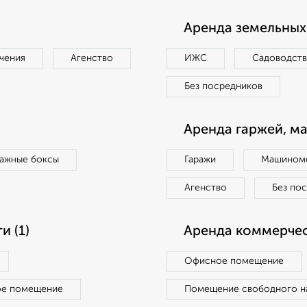
Аренда земельных 
чения
Агенство
ИЖС
Садоводст
Без посредников
Аренда гаржей, м
ражные боксы
Гаражи
Машиноме
Агенство
Без по
 (1)
Аренда коммерчес
Офисное помещение
ое помещение
Помещение свободного н