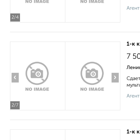
Агент
2
/4
1-к 
7 5
Ленин
‹
›
Сдает
мульт
Агент
2
/7
1-к 