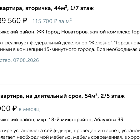
квартира, вторичка, 44м², 1/7 этаж
₽
89 560
₽
115 700
за м²
ияжский район, ЖК Город Новаторов, жилой комплекс Гор
т реализует федеральный девелопер "Железно". "Город нов
нный в концепции 15-минутного города. Вся необходимая и
ство, 07.08.2026
квартира, на длительный срок, 54м², 2/5 этаж
₽
000
в месяц
яжский район, мкр. 18-й микрорайон, Аблукова 33
ртире установлена сейф-дверь, проведен интернет, устано
лагает необходимой мебелью, мебель современная, в хоро