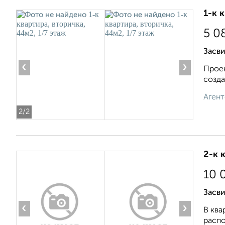
1-к 
5 0
Засв
‹
›
Проек
созда
Агент
2
/2
2-к 
10 
Засви
‹
›
В ква
распо