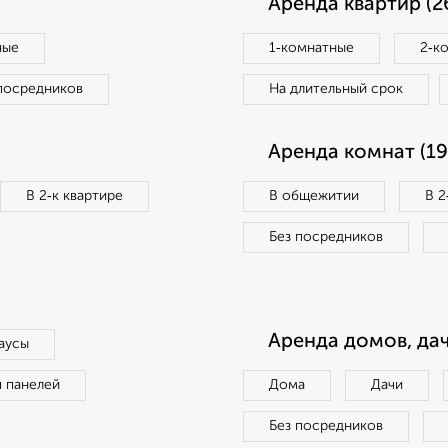
Аренда квартир (2
ные
1‑комнатные
2‑к
посредников
На длительный срок
Аренда комнат (19
В 2‑к квартире
В общежитии
В 2
Без посредников
Аренда домов, дач
аусы
п панелей
Дома
Дачи
Без посредников