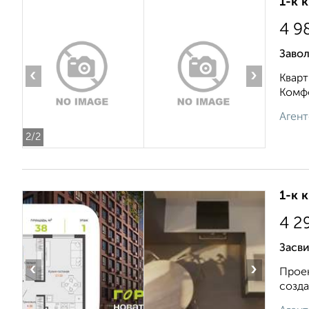
1-к 
4 9
Завол
‹
›
Кварт
Комфо
Агент
2
/2
1-к 
4 2
Засв
‹
›
Проек
созда