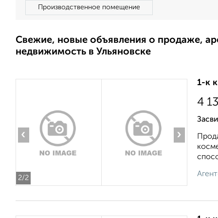
Производственное помещение
Свежие, новые объявления о продаже, а
недвижимость в Ульяновске
1-к 
4 1
Засв
‹
›
Прода
косме
спосо
Агент
2
/2