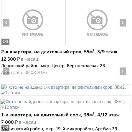
‹
›
2
/8
2-к квартира, на длительный срок, 55м², 3/9 этаж
₽
12 500
в месяц
Ленинский район, мкр. Центр, Верхнеполевая 23
‹
›
Агентство, 08.08.2026
1-к квартира, на длительный срок, 38м², 4/12 этаж
₽
7 000
в месяц
2
/2
Засвияжский район, мкр. 19-й микрорайон, Артёма 39