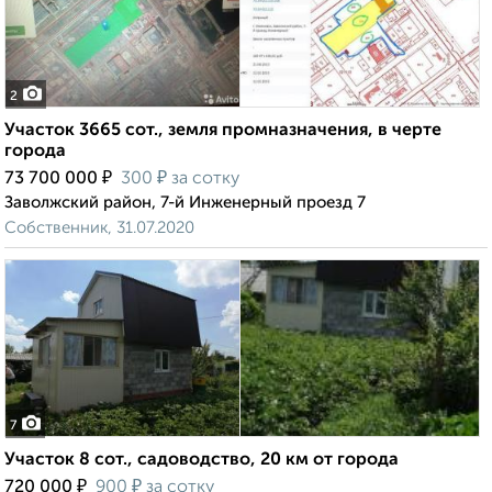
2
Участок 3665 сот., земля промназначения, в черте
города
₽
₽
73 700 000
300
за сотку
Заволжский район, 7-й Инженерный проезд 7
Собственник, 31.07.2020
7
Участок 8 сот., садоводство, 20 км от города
₽
₽
720 000
900
за сотку