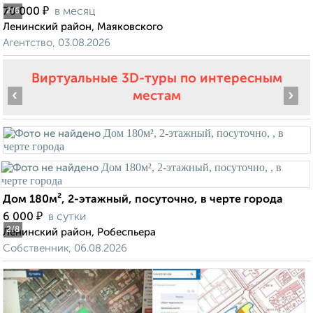
₽
70 000
в месяц
2
/6
Ленинский район, Маяковского
Агентство, 03.08.2026
Виртуальные 3D-туры по интересным
‹
›
местам
Дом 180м², 2-этажный, посуточно, в черте города
₽
6 000
в сутки
2
/8
Ленинский район, Робеспьера
Собственник, 06.08.2026