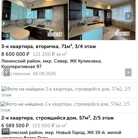
‹
›
2
/2
3-к квартира, вторичка, 71м², 3/4 этаж
₽
₽
8 600 000
121 200
за м²
Ленинский район, мкр. Север, ЖК Куликовка,
Кооперативная 97
‹
›
Собственник, 06.08.2026
2-к квартира, строящийся дом, 57м², 2/5 этаж
₽
₽
6 589 500
115 000
за м²
2
/1
Заволжский район, мкр. Новый Город, ЖК 19-й, жилой