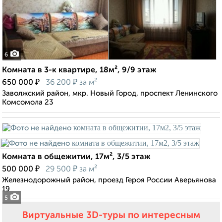
6
Комната в 3-к квартире, 18м², 9/9 этаж
₽
₽
650 000
36 200
за м²
Заволжский район, мкр. Новый Город, проспект Ленинского
Комсомола 23
Комната в общежитии, 17м², 3/5 этаж
₽
₽
500 000
29 500
за м²
Железнодорожный район, проезд Героя России Аверьянова
19
5
Виртуальные 3D-туры по интересным