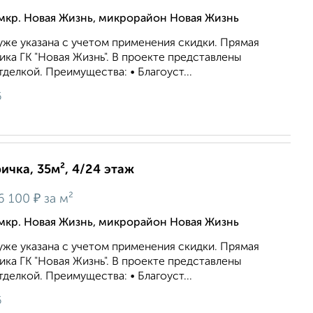
мкр. Новая Жизнь, микрорайон Новая Жизнь
же укaзaна c учeтoм применeния cкидки. Прямая
ка ГК "Новая Жизнь". В проекте представлены
делкой. Преимущества: • Благоуст...
6
ичка, 35м², 4/24 этаж
₽
6 100
за м²
мкр. Новая Жизнь, микрорайон Новая Жизнь
же укaзaна c учeтoм применeния cкидки. Прямая
ка ГК "Новая Жизнь". В проекте представлены
делкой. Преимущества: • Благоуст...
6