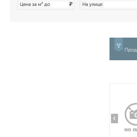
₽
Цена за м² до
На улице:
Прода
‹