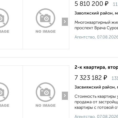
₽
5 810 200
11
Заволжский район, м
›
Многоквартирный жило
проспект Врача Сурова
Агентство, 07.08.202
2-к квартира, втор
₽
7 323 182
13
Засвияжский район, 
›
Стоимость квартиры у
продажа от застройщи
квартиры с готовой от
Агентство, 07.08.202