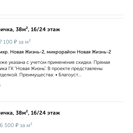
ричка, 38м², 16/24 этаж
₽
7 100
за м²
мкр. Новая Жизнь-2, микрорайон Новая Жизнь-2
же укaзaна c учeтoм применeния cкидки. Прямая
ка ГК "Новая Жизнь". В проекте представлены
делкой. Преимущества: • Благоуст...
6
ричка, 38м², 16/24 этаж
₽
6 500
за м²