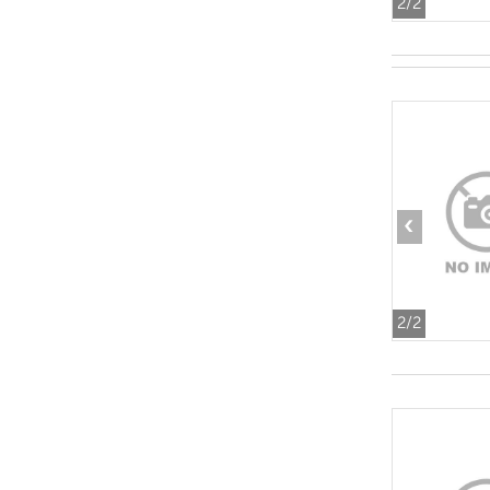
2
/2
‹
2
/2