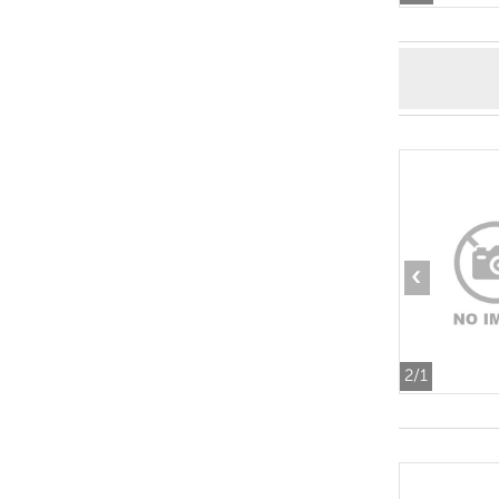
‹
2
/1