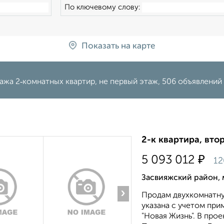
По ключевому слову:
Показать на карте
жа 2‑комнатных квартир, не первый этаж, 506 объявлений 
2-к квартира, вто
₽
5 093 012
12
Засвияжский район, 
›
Продам двухкомнатну
укaзaна c учeтoм при
"Новая Жизнь". В про