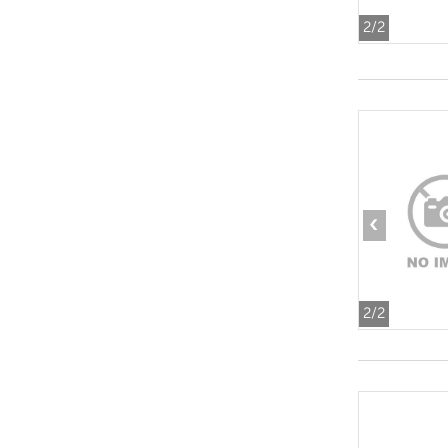
2
/2
‹
2
/2