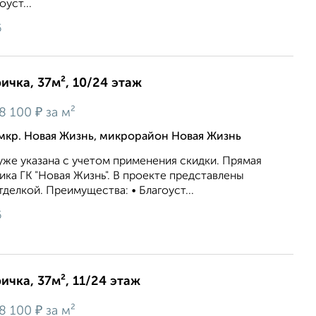
уст...
6
ичка, 37м², 10/24 этаж
₽
8 100
за м²
мкр. Новая Жизнь, микрорайон Новая Жизнь
же укaзaна c учeтoм применeния cкидки. Прямая
ка ГК "Новая Жизнь". В проекте представлены
делкой. Преимущества: • Благоуст...
6
ичка, 37м², 11/24 этаж
₽
8 100
за м²