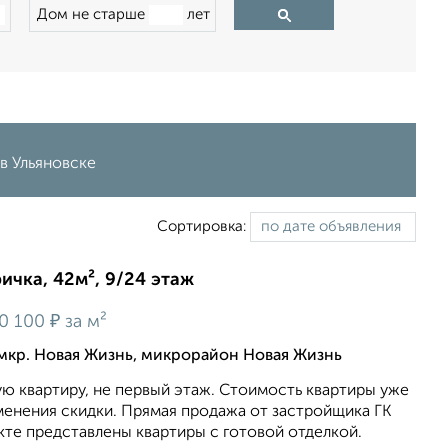
Дом не старше
лет
в Ульяновске
Сортировка:
ричка, 42м², 9/24 этаж
₽
0 100
за м²
мкр. Новая Жизнь, микрорайон Новая Жизнь
ю квартиру, не первый этаж. Стоимость квартиры уже
менeния cкидки. Прямая продажа от застройщика ГК
екте представлены квартиры с готовой отделкой.