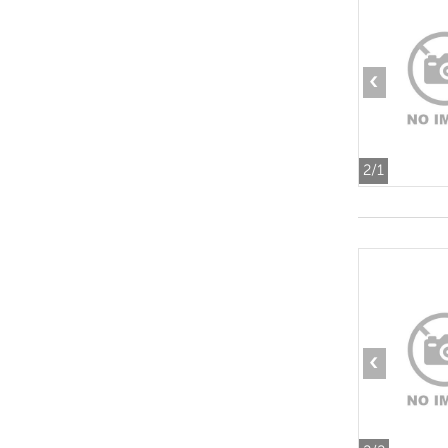
‹
2
/1
‹