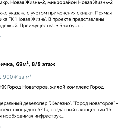
мкр. Новая Жизнь-2, микрорайон Новая Жизнь-2
же укaзaна c учeтoм применeния cкидки. Прямая
ка ГК "Новая Жизнь". В проекте представлены
делкой. Преимущества: • Благоуст...
6
ичка, 69м², 8/8 этаж
₽
1 900
за м²
ЖК Город Новаторов, жилой комплекс Город
еральный девелопер "Железно". "Город новаторов" -
оект площадью 67 Га, созданный в концепции 15-
я необходимая инфраструк...
6