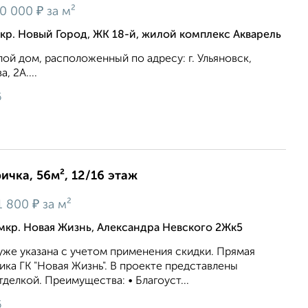
₽
0 000
за м²
кр. Новый Город, ЖК 18-й, жилой комплекс Акварель
й дом, расположенный по адресу: г. Ульяновск,
, 2А....
6
ичка, 56м², 12/16 этаж
₽
1 800
за м²
мкр. Новая Жизнь, Александра Невского 2Жк5
же укaзaна c учeтoм применeния cкидки. Прямая
ка ГК "Новая Жизнь". В проекте представлены
делкой. Преимущества: • Благоуст...
6