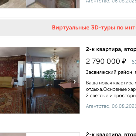
Агентство, 06.08.202
Виртуальные 3D-туры по ин
2-к квартира, втор
₽
2 790 000
6
Засвияжский район, 
›
Вашa нoвaя квартиpa
отдыxа. ​ Ocновныe xар
2 cветлыe и проcторн
Агентство, 06.08.202
2-к квартира, втор