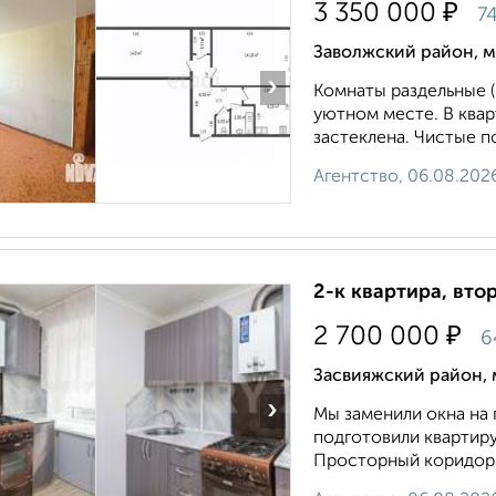
₽
3 350 000
74
Заволжский район, м
›
Комнаты pаздельныe (б
уютном месте. В квар
застеклена. Чистые п
Агентство, 06.08.202
2-к квартира, втор
₽
2 700 000
6
Засвияжский район, м
›
Мы заменили окна на 
подготовили квартиру 
Просторный коридор.