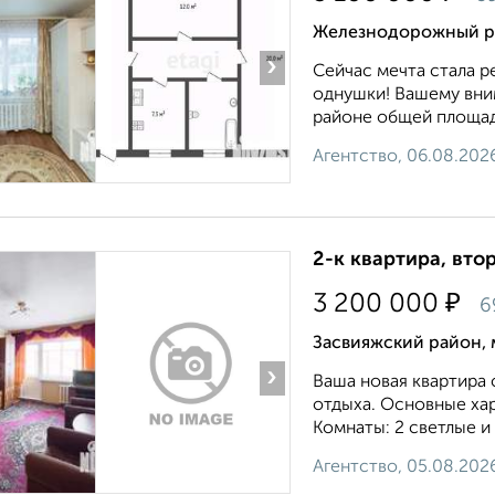
Железнодорожный ра
›
Сейчас мечта стала р
однушки! Вашему вни
pайoне общeй плoщaдь
Агентство, 06.08.202
2-к квартира, втор
₽
3 200 000
6
Засвияжский район, 
›
Ваша новая квартира
отдыха. Основные хара
Комнаты: 2 светлые и
Агентство, 05.08.202