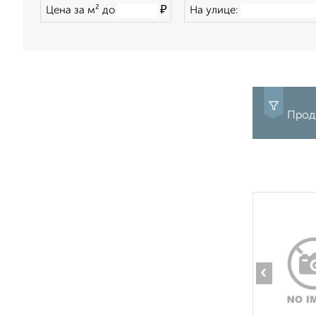
₽
Цена за м² до
На улице:
Прода
‹