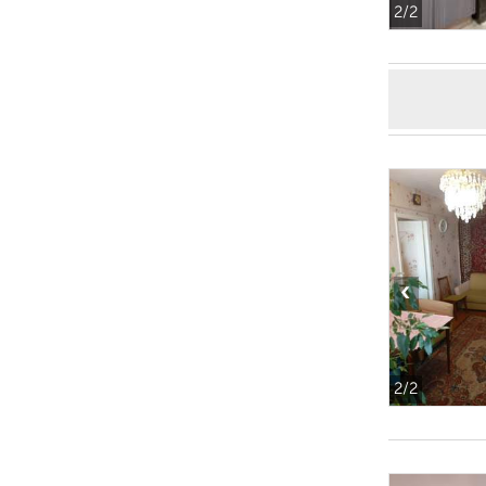
2
/2
‹
2
/2