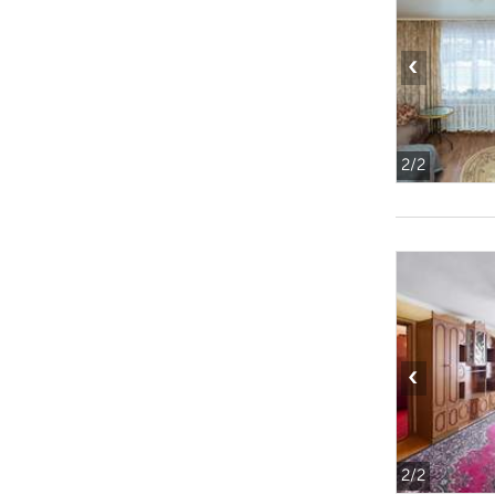
‹
2
/2
‹
2
/2