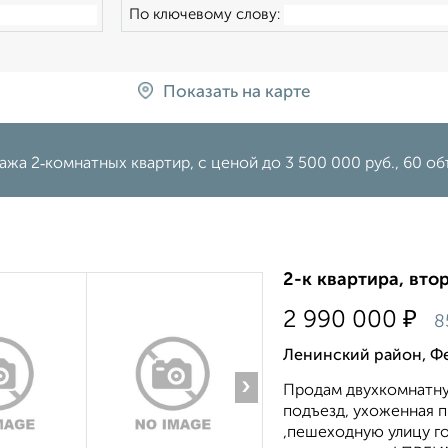
По ключевому слову:
Показать на карте
жа 2‑комнатных квартир, c ценой до 3 500 000 руб., 60 об
2-к квартира, втор
₽
2 990 000
8
Ленинский район, Ф
›
Продам двухкомнатную
подъезд, ухоженная 
,пешеходную улицу г