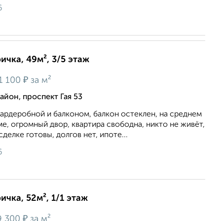
6
ичка, 49м², 3/5 этаж
₽
1 100
за м²
йон, проспект Гая 53
 гардеробной и балконом, балкон остеклен, на среднем
е, огромный двор, квартира свободна, никто не живёт,
сделке готовы, долгов нет, ипоте...
6
ичка, 52м², 1/1 этаж
₽
9 300
за м²