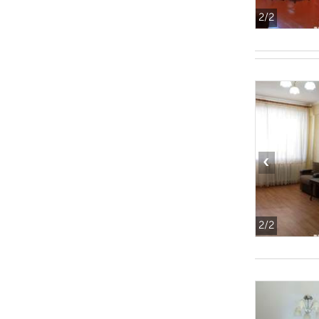
2
/2
‹
2
/2