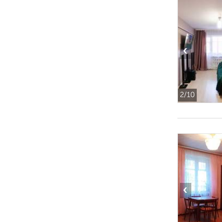
‹
2
/10
‹