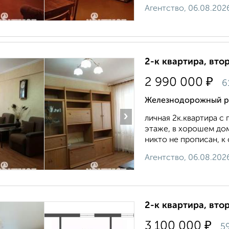
Агентство, 06.08.202
2-к квартира, втор
₽
2 990 000
6
Железнодорожный ра
›
личная 2к.квартира с
этаже, в хорошем дом
никто не прописан, к 
Агентство, 06.08.202
2-к квартира, втор
₽
3 100 000
5