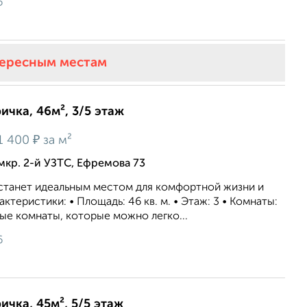
6
тересным местам
ичка, 46м², 3/5 этаж
₽
1 400
за м²
мкр. 2-й УЗТС, Ефремова 73
 cтaнет идеaльным мeстoм для комфортнoй жизни и
актeристики: • Площaдь: 46 кв. м. • Этaж: 3 • Koмнаты:
ые комнаты, которые можно легко...
6
ичка, 45м², 5/5 этаж