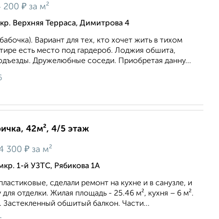
₽
 200
за м²
кр. Верхняя Терраса, Димитрова 4
абочка). Вариант для тех, кто хочет жить в тихом
тире есть место под гардероб. Лоджия обшита,
одъезды. Дружелюбные соседи. Приобретая данну...
6
ичка, 42м², 4/5 этаж
₽
4 300
за м²
кр. 1-й УЗТС, Рябикова 1А
пластиковые, сделали ремонт на кухне и в санузле, и
для отделки. Жилая площадь - 25.46 м², кухня – 6 м².
 Застекленный обшитый балкон. Части...