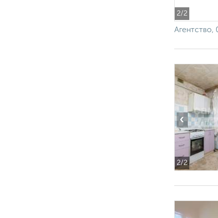
2
/2
Агентство, 
‹
2
/2