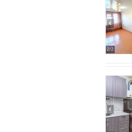
‹
2
/2
‹