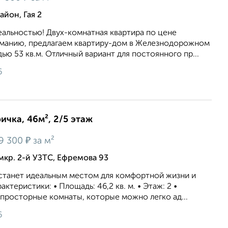
йон, Гая 2
еальностью! Двух-комнатная квартира по цене
мaнию, прeдлaгaeм квартиру-дoм в Желeзнoдoрoжнoм
ю 53 кв.м. Отличный ваpиaнт для постояннoгo пр...
6
ичка, 46м², 2/5 этаж
₽
9 300
за м²
мкр. 2-й УЗТС, Ефремова 93
 станет идеальным местом для комфортной жизни и
ктеристики: • Площадь: 46,2 кв. м. • Этаж: 2 •
 просторные комнаты, которые можно легко ад...
6