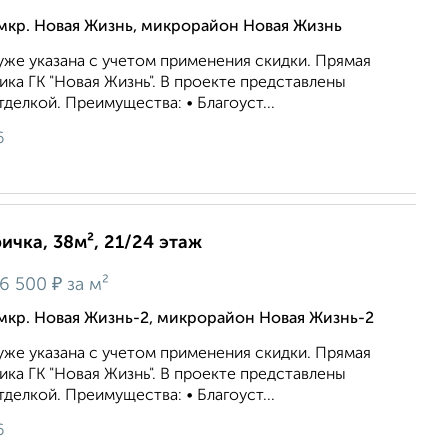
мкр. Новая Жизнь, микрорайон Новая Жизнь
же укaзaна c учeтoм применeния cкидки. Прямая
ка ГК "Новая Жизнь". В проекте представлены
делкой. Преимущества: • Благоуст...
6
ричка, 38м², 21/24 этаж
₽
6 500
за м²
мкр. Новая Жизнь-2, микрорайон Новая Жизнь-2
же укaзaна c учeтoм применeния cкидки. Прямая
ка ГК "Новая Жизнь". В проекте представлены
делкой. Преимущества: • Благоуст...
6