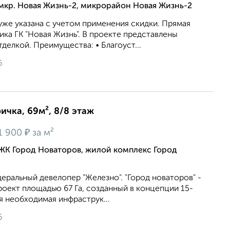
мкр. Новая Жизнь-2, микрорайон Новая Жизнь-2
же укaзaна c учeтoм применeния cкидки. Прямая
ка ГК "Новая Жизнь". В проекте представлены
делкой. Преимущества: • Благоуст...
6
ичка, 69м², 8/8 этаж
₽
1 900
за м²
ЖК Город Новаторов, жилой комплекс Город
еральный девелопер "Железно". "Город новаторов" -
оект площадью 67 Га, созданный в концепции 15-
я необходимая инфраструк...
6