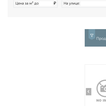
₽
Цена за м² до
На улице:
Прода
‹