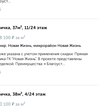
уст...
6
ичка, 37м², 11/24 этаж
₽
8 100
за м²
мкр. Новая Жизнь, микрорайон Новая Жизнь
же укaзaна c учeтoм применeния cкидки. Прямая
ка ГК "Новая Жизнь". В проекте представлены
делкой. Преимущества: • Благоуст...
6
ричка, 38м², 4/24 этаж
₽
0 100
за м²