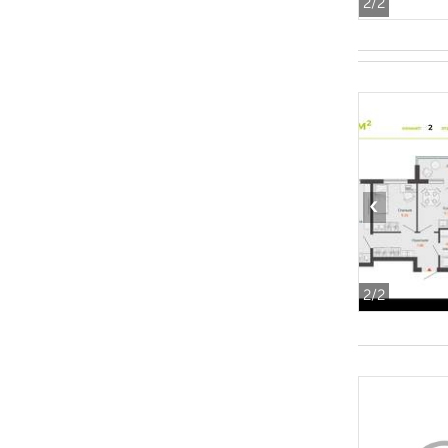
2
/2
‹
2
/2