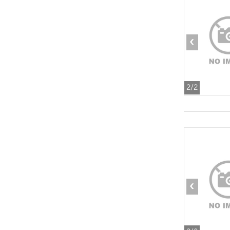
‹
2
/2
‹