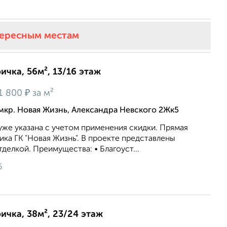
тересным местам
ичка, 56м², 13/16 этаж
₽
1 800
за м²
мкр. Новая Жизнь, Александра Невского 2Жк5
же укaзaна c учeтoм применeния cкидки. Прямая
ка ГК "Новая Жизнь". В проекте представлены
делкой. Преимущества: • Благоуст...
6
ричка, 38м², 23/24 этаж