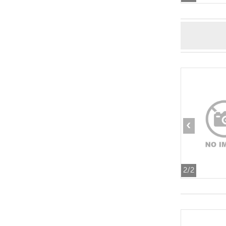
‹
2
/2