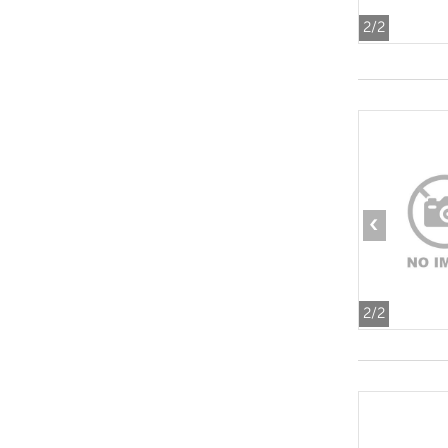
2
/2
‹
2
/2