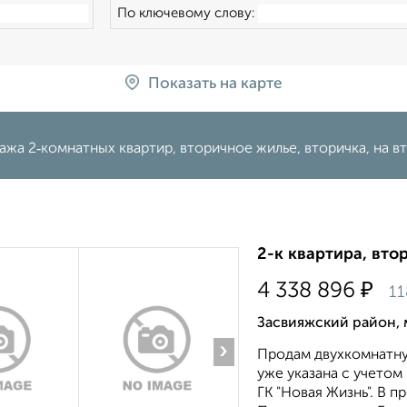
По ключевому слову:
Показать на карте
жа 2‑комнатных квартир, вторичное жилье, вторичка, на в
2-к квартира, втор
₽
4 338 896
11
Засвияжский район, 
›
Продам двухкомнатну
уже укaзaна c учeтoм
ГК "Новая Жизнь". В 