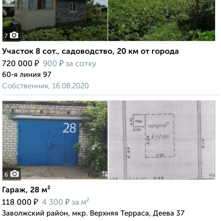
7
Участок 8 сот., садоводство, 20 км от города
₽
₽
720 000
900
за сотку
60-я линия 97
Собственник, 16.08.2020
6
Гараж, 28 м²
₽
₽
118 000
4 300
за м²
Заволжский район, мкр. Верхняя Терраса, Деева 37