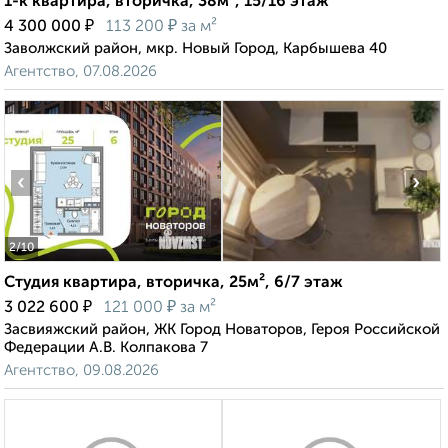
1-к квартира, вторичка, 38м², 15/16 этаж
₽
₽
4 300 000
113 200
за м²
Заволжский район, мкр. Новый Город, Карбышева 40
Агентство, 07.08.2026
‹
›
2
/10
Студия квартира, вторичка, 25м², 6/7 этаж
₽
₽
3 022 600
121 000
за м²
Засвияжский район, ЖК Город Новаторов, Героя Российской
Федерации А.В. Колпакова 7
Агентство, 09.08.2026