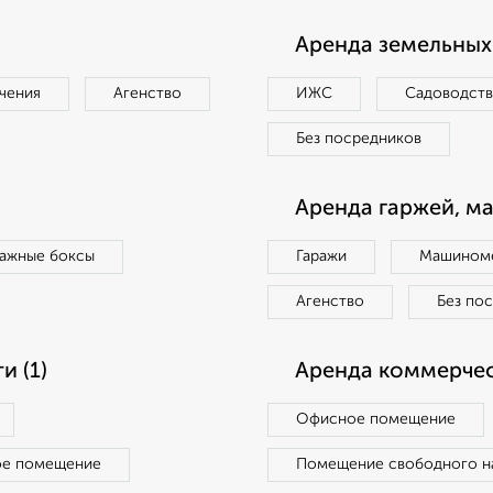
Аренда земельных 
чения
Агенство
ИЖС
Садоводст
Без посредников
Аренда гаржей, м
ражные боксы
Гаражи
Машиноме
Агенство
Без по
 (1)
Аренда коммерчес
Офисное помещение
ое помещение
Помещение свободного н