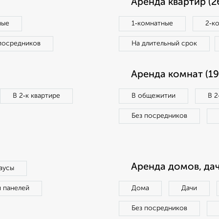
Аренда квартир (2
ные
1‑комнатные
2‑к
посредников
На длительный срок
Аренда комнат (19
В 2‑к квартире
В общежитии
В 2
Без посредников
Аренда домов, дач
аусы
п панелей
Дома
Дачи
Без посредников