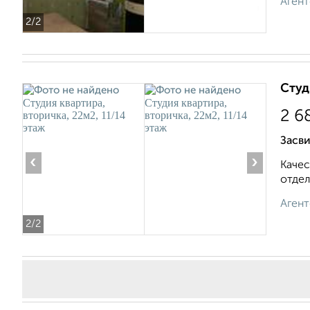
Агент
2
/2
Студ
2 6
Засв
‹
›
Качес
отдел
Агент
2
/2