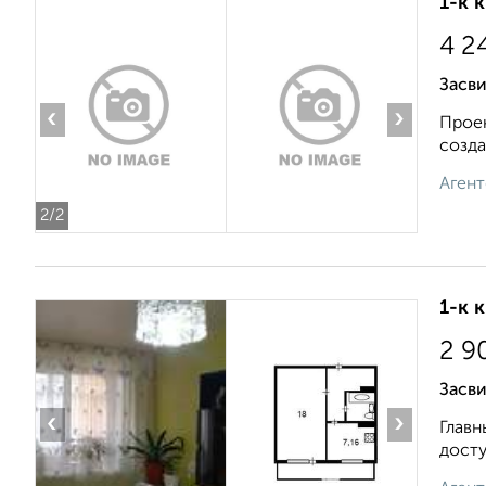
1-к 
4 2
Засви
‹
›
Проек
созда
Агент
2
/2
1-к 
2 9
Засви
‹
›
Главн
досту