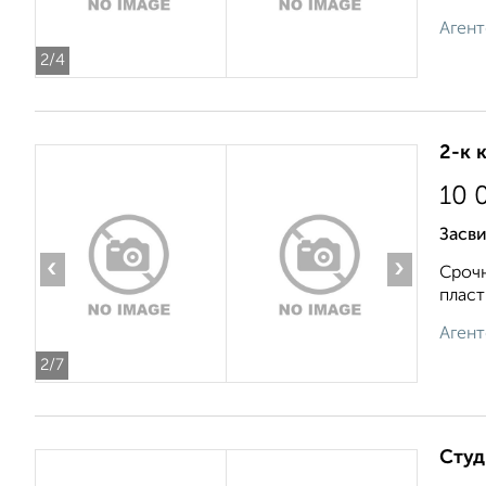
Агент
2
/4
2-к 
10 
Засви
‹
›
Срочн
пласт
Агент
2
/7
Студ