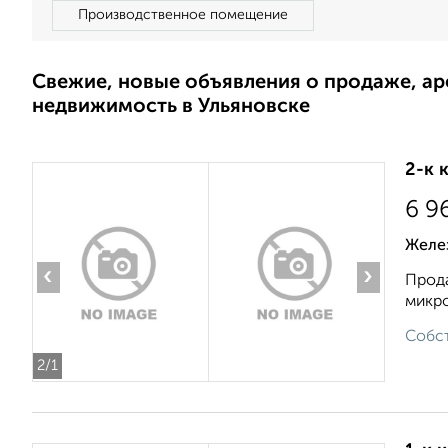
Производственное помещение
Свежие, новые объявления о продаже, а
недвижимость в Ульяновске
2-к 
6 9
Желе
‹
›
Прода
микро
Собст
2
/1