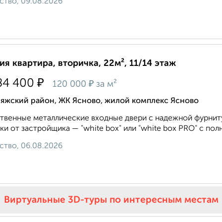
ство, 09.08.2026
ия квартира, вторичка, 22м², 11/14 этаж
₽
84 400
₽
120 000
за м²
ияжский район, ЖК Ясново, жилой комплекс Ясново
твенные металлические входные двери с надежной фурнит
ки от застройщика — "whitе bох" или "whitе bох PRO" с полн
ство, 06.08.2026
Виртуальные 3D-туры по интересным местам