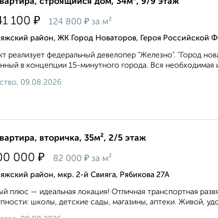
квартира, строящийся дом, 34м², 9/9 этаж
₽
41 100
₽
124 800
за м²
яжский район, ЖК Город Новаторов, Героя Российской Ф
т реализует федеральный девелопер "Железно". "Город нов
нный в концепции 15-минутного города. Вся необходимая и
ство, 09.08.2026
квартира, вторичка, 35м², 2/5 этаж
₽
00 000
₽
82 000
за м²
яжский район, мкр. 2-й Свияга, Рябикова 27А
ый плюс — идеальная локация! Отличная транспортная развя
пности: школы, детские сады, магазины, аптеки. Живой, удо