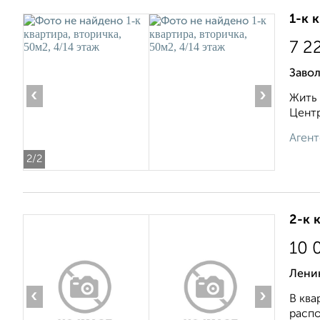
1-к 
7 2
Завол
‹
›
Жить 
Центр
Агент
2
/2
2-к 
10 
Ленин
‹
›
В ква
распо