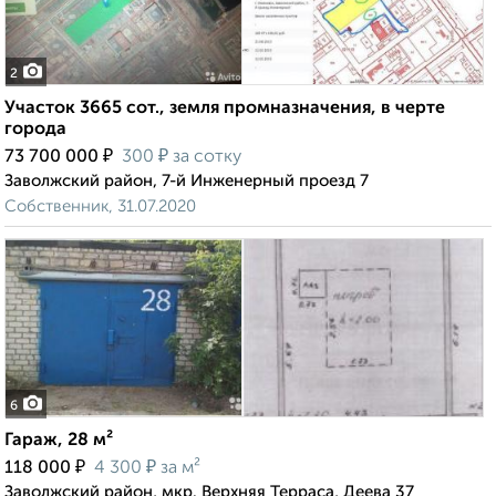
2
Участок 3665 сот., земля промназначения, в черте
города
₽
₽
73 700 000
300
за сотку
Заволжский район, 7-й Инженерный проезд 7
Собственник, 31.07.2020
6
Гараж, 28 м²
₽
₽
118 000
4 300
за м²
Заволжский район, мкр. Верхняя Терраса, Деева 37