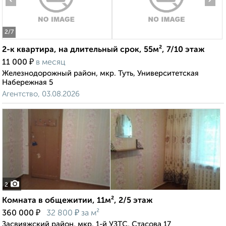
2
/7
2-к квартира, на длительный срок, 55м², 7/10 этаж
₽
11 000
в месяц
Железнодорожный район, мкр. Туть, Университетская
Набережная 5
Агентство, 03.08.2026
2
Комната в общежитии, 11м², 2/5 этаж
₽
₽
360 000
32 800
за м²
Засвияжский район, мкр. 1-й УЗТС, Стасова 17