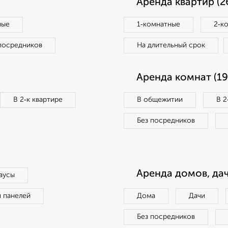
Аренда квартир (2
ные
1‑комнатные
2‑к
посредников
На длительный срок
Аренда комнат (19
В 2‑к квартире
В общежитии
В 2
Без посредников
Аренда домов, дач
аусы
п панелей
Дома
Дачи
Без посредников