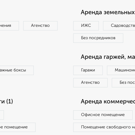
Аренда земельных 
чения
Агенство
ИЖС
Садоводст
Без посредников
Аренда гаржей, м
ражные боксы
Гаражи
Машиноме
Агенство
Без по
 (1)
Аренда коммерчес
Офисное помещение
ое помещение
Помещение свободного н