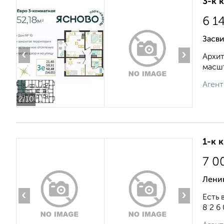
3-к 
6 1
Засв
‹
›
Архит
масшт
Агент
2
/10
1-к 
7 0
Лени
‹
›
Есть 
8 2 6 