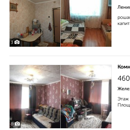
Лени
рошая
капит
3
Комн
460
Желе
Этаж 
Площа
8