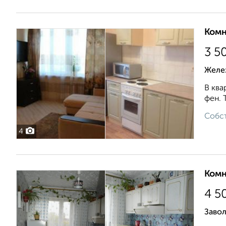
Комн
3 5
Желе
В ква
фен. 
Собст
4
Комн
4 5
Завол