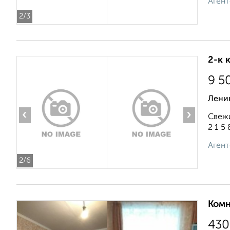
Агент
2
/3
2-к 
9 5
Ленин
‹
›
Свежи
2 1 5 8
Агент
2
/6
Комн
430