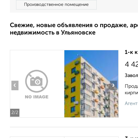
Производственное помещение
Свежие, новые объявления о продаже, а
недвижимость в Ульяновске
1-к 
4 4
Завол
‹
›
Прода
кирпи
Агент
2
/2