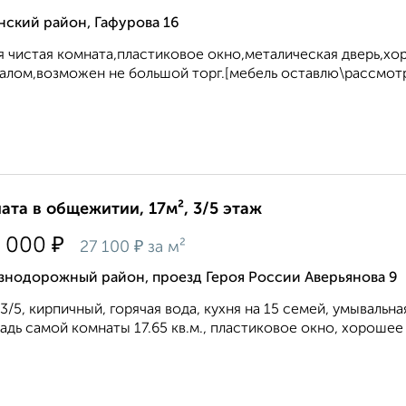
нский район, Гафурова 16
 чистая комната,пластиковое окно,металическая дверь,х
алом,возможен не большой торг.[мебель оставлю\рассмотрю
ата в общежитии, 17м², 3/5 этаж
₽
 000
₽
27 100
за м²
знодорожный район, проезд Героя России Аверьянова 9
3/5, кирпичный, горячая вода, кухня на 15 семей, умывальна
дь самой комнаты 17.65 кв.м., пластиковое окно, хорошее 