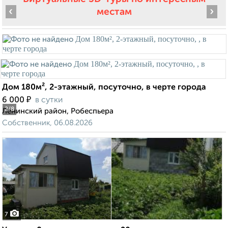
‹
›
местам
Дом 180м², 2-этажный, посуточно, в черте города
₽
6 000
в сутки
2
/8
Ленинский район, Робеспьера
Собственник, 06.08.2026
7