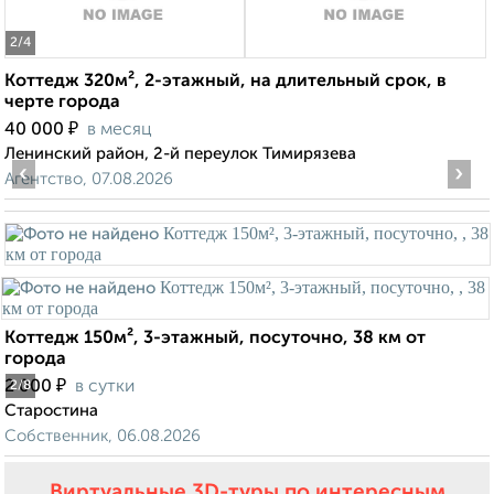
2
/4
Коттедж 320м², 2-этажный, на длительный срок, в
черте города
₽
40 000
в месяц
Ленинский район, 2-й переулок Тимирязева
‹
›
Агентство, 07.08.2026
Коттедж 150м², 3-этажный, посуточно, 38 км от
города
₽
2 000
в сутки
2
/8
Старостина
Собственник, 06.08.2026
Виртуальные 3D-туры по интересным