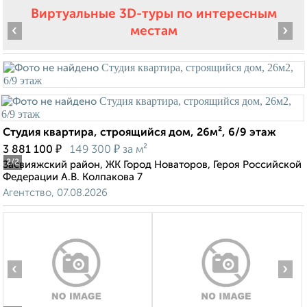
Виртуальные 3D-туры по интересным
‹
›
местам
Студия квартира, строящийся дом, 26м², 6/9 этаж
₽
₽
3 881 100
149 300
за м²
2
/2
Засвияжский район, ЖК Город Новаторов, Героя Российской
Федерации А.В. Колпакова 7
Агентство, 07.08.2026
‹
›