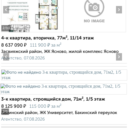
‹
›
2
/10
4-к квартира, вторичка, 77м², 11/14 этаж
₽
₽
8 637 090
111 900
за м²
Засвияжский район, ЖК Ясново, жилой комплекс Ясново
‹
›
Агентство, 07.08.2026
3-к квартира, строящийся дом, 71м², 1/5 этаж
₽
₽
8 125 900
115 000
за м²
2
/1
Ленинский район, ЖК Университет, Бакинский переулок
Агентство, 07.08.2026