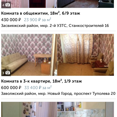
4
Комната в общежитии, 18м², 6/9 этаж
₽
₽
430 000
23 900
за м²
Засвияжский район, мкр. 2-й УЗТС, Станкостроителей 16
3
Комната в 3-к квартире, 18м², 1/9 этаж
₽
₽
600 000
33 400
за м²
Заволжский район, мкр. Новый Город, проспект Туполева 20