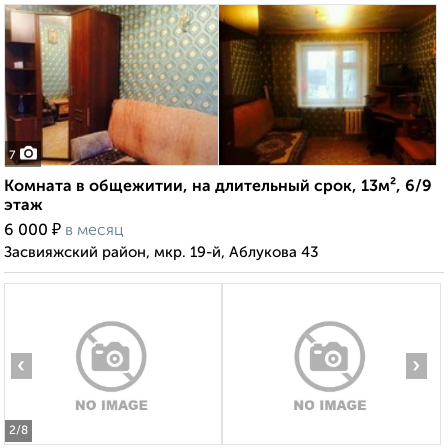
7
Комната в общежитии, на длительный срок, 13м², 6/9
этаж
₽
6 000
в месяц
Засвияжский район, мкр. 19-й, Аблукова 43
‹
›
2
/8