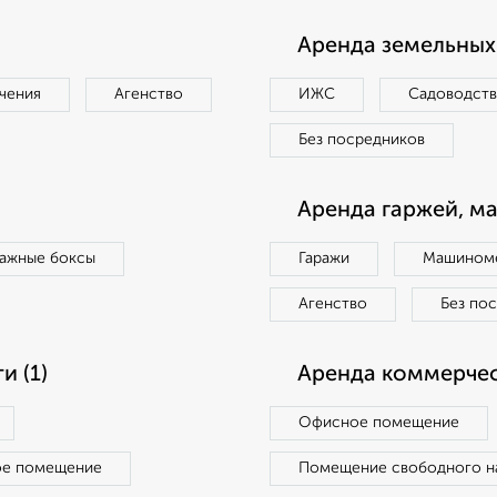
Аренда земельных 
чения
Агенство
ИЖС
Садоводст
Без посредников
Аренда гаржей, м
ражные боксы
Гаражи
Машиноме
Агенство
Без по
 (1)
Аренда коммерчес
Офисное помещение
ое помещение
Помещение свободного н