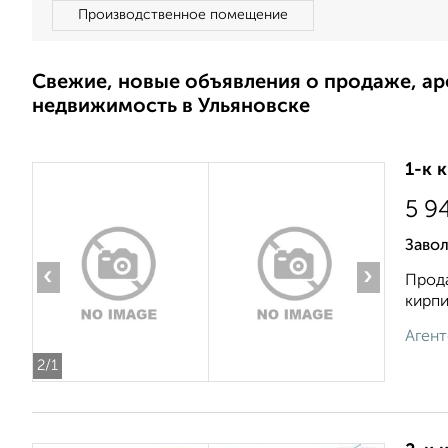
Производственное помещение
Свежие, новые объявления о продаже, а
недвижимость в Ульяновске
1-к 
5 9
Завол
‹
›
Прода
кирпи
Агент
2
/1