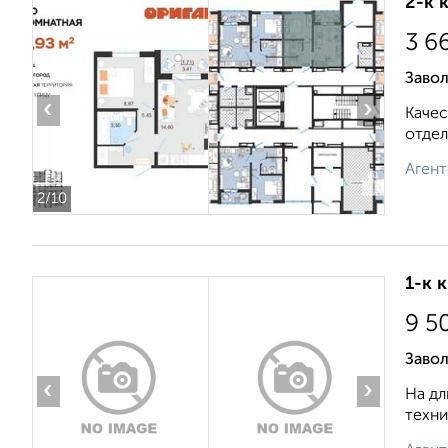
2-к 
3 6
Заво
‹
›
Качес
отдел
Агент
2
/10
1-к 
9 5
Завол
‹
›
На дл
техни