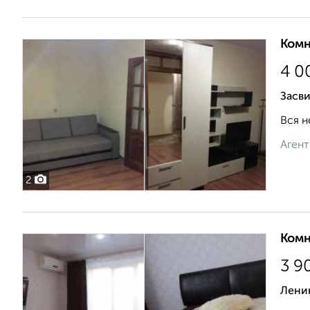
Комн
4 0
Засв
Вся н
Агент
2
Комн
3 9
Ленин