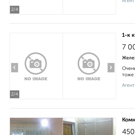
Агент
2
/4
1-к 
7 0
Желе
‹
›
Очень
тоже 
Агент
2
/4
Комн
450