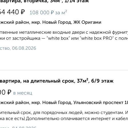
квартира, вторичка, 34м², 1/14 этаж
₽
64 440
₽
108 000
за м²
лжский район, мкр. Новый Город, ЖК Оригами
твенные металлические входные двери с надежной фурнит
ки от застройщика — "whitе bох" или "whitе bох PRO" с полн
ство, 06.08.2026
квартира, на длительный срок, 37м², 6/9 этаж
₽
00
в месяц
жский район, мкр. Новый Город, Ульяновский проспект 1
ительный срок, для порядочных людей, можно студентам. 
ка все есть) Дополнительно оплачивается интернет и кабел