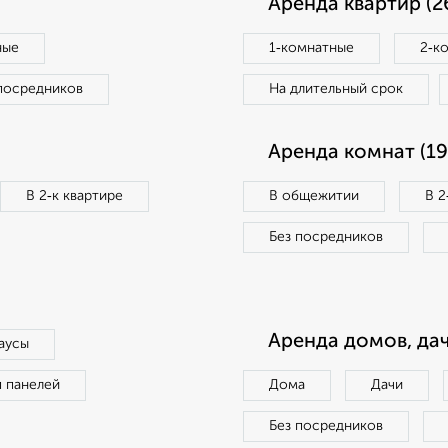
Аренда квартир (2
ные
1‑комнатные
2‑к
посредников
На длительный срок
Аренда комнат (19
В 2‑к квартире
В общежитии
В 2
Без посредников
Аренда домов, дач
аусы
п панелей
Дома
Дачи
Без посредников