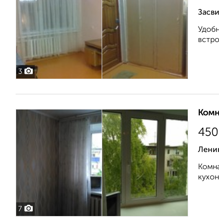
Засви
Удобн
встро
3
Комн
450
Лени
Комна
кухон
7