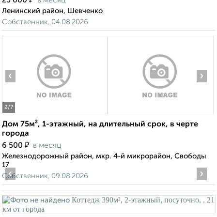
25 000
в месяц
Ленинский район, Шевченко
Собственник, 04.08.2026
‹
›
2
/7
Дом 75м², 1-этажный, на длительный срок, в черте
города
₽
6 500
в месяц
Железнодорожный район, мкр. 4-й микрорайон, Свободы
17
‹
›
Собственник, 09.08.2026