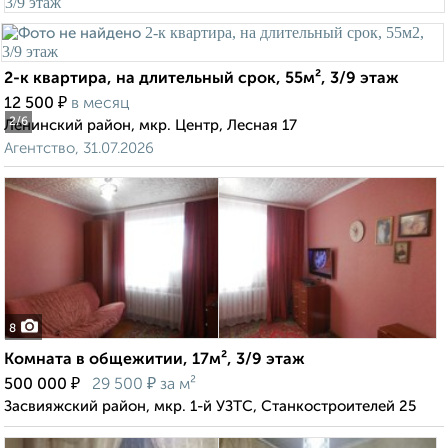
2-к квартира, на длительный срок, 55м², 3/9 этаж
₽
12 500
в месяц
2
/6
Ленинский район, мкр. Центр, Лесная 17
Агентство, 31.07.2026
8
Комната в общежитии, 17м², 3/9 этаж
₽
₽
500 000
29 500
за м²
Засвияжский район, мкр. 1-й УЗТС, Станкостроителей 25