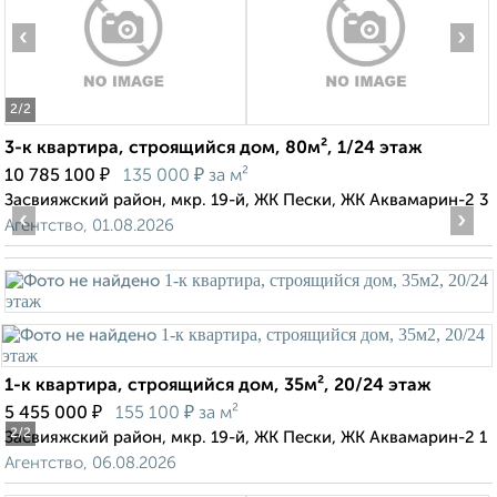
‹
›
2
/2
3-к квартира, строящийся дом, 80м², 1/24 этаж
₽
₽
10 785 100
135 000
за м²
Засвияжский район, мкр. 19-й, ЖК Пески, ЖК Аквамарин-2 3
‹
›
Агентство, 01.08.2026
1-к квартира, строящийся дом, 35м², 20/24 этаж
₽
₽
5 455 000
155 100
за м²
2
/2
Засвияжский район, мкр. 19-й, ЖК Пески, ЖК Аквамарин-2 1
Агентство, 06.08.2026