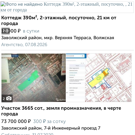
Коттедж 390м², 2-этажный, посуточно, 21 км от
города
₽
12 000
в сутки
2
/8
Заволжский район, мкр. Верхняя Терраса, Волжская
Агентство, 07.08.2026
2
Участок 3665 сот., земля промназначения, в черте
города
₽
₽
73 700 000
300
за сотку
Заволжский район, 7-й Инженерный проезд 7