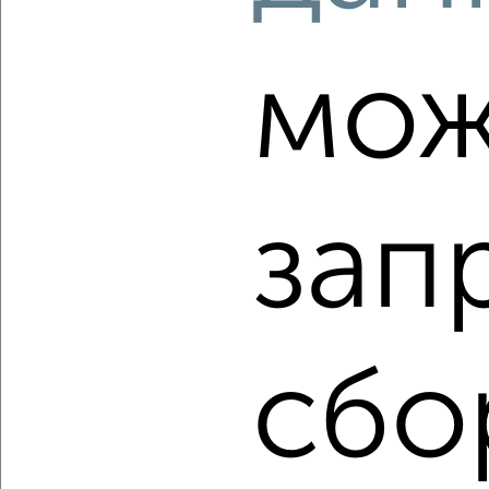
‹
›
мож
2
/2
1-к квартира, строящийся дом, 38м², 15/24 этаж
₽
₽
3 935 630
103 000
за м²
Заволжский район, мкр. Верхняя Терраса, Врача Михайлова
Агентство, 08.08.2026
зап
‹
›
сбо
2
/2
1-к квартира, строящийся дом, 34м², 2/24 этаж
₽
₽
5 489 600
160 000
за м²