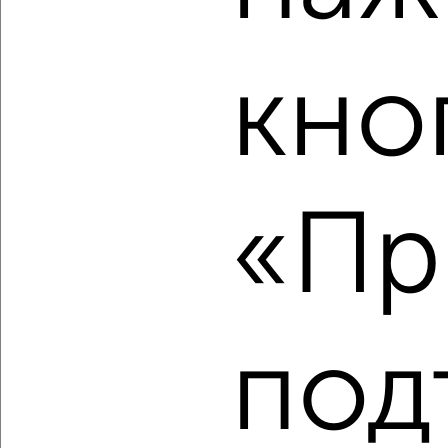
кно
‹
›
2
/2
1-к квартира, строящийся дом, 22м², 13/24 этаж
₽
₽
3 652 320
168 000
за м²
«Пр
Засвияжский район, мкр. 19-й, ЖК Пески, ЖК Аквамарин-2 1
Агентство, 08.08.2026
под
‹
›
2
/1