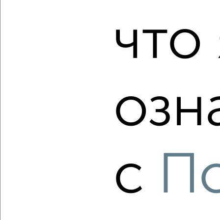
1-к квартира, строящийся дом, 36м², 4/5 этаж
что 
₽
₽
4 555 000
125 000
за м²
Заволжский район, мкр. Новый Город, ЖК 19-й, жилой
комплекс Волга Парк
Агентство, 08.08.2026
озн
‹
›
2
/1
с
П
1-к квартира, строящийся дом, 36м², 5/5 этаж
₽
₽
4 525 000
125 000
за м²
Заволжский район, мкр. Новый Город, ЖК 19-й, жилой
комплекс Волга Парк
Агентство, 08.08.2026