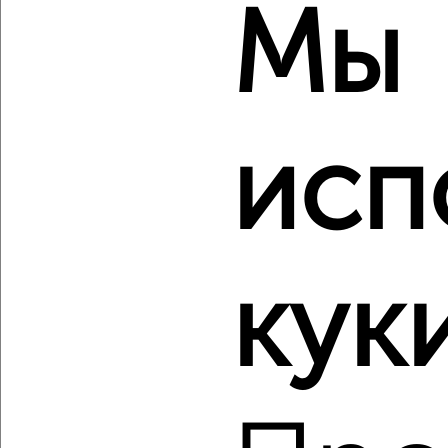
Засвияжский район, мкр. 19-й, ЖК Пески, ЖК Аквамарин-2 1
Мы
Агентство, 08.08.2026
‹
›
исп
2
/1
1-к квартира, строящийся дом, 51м², 4/5 этаж
₽
₽
5 886 850
115 000
за м²
Ленинский район, ЖК Университет, Бакинский переулок
кук
Агентство, 08.08.2026
‹
›