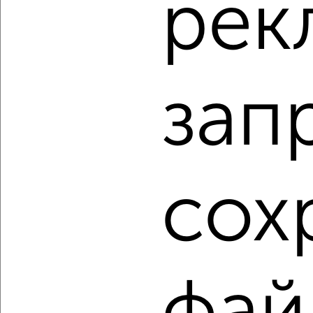
рек
2
/2
1-к квартира, строящийся дом, 35м², 9/9 этаж
₽
₽
4 423 750
125 000
за м²
Заволжский район, мкр. Новый Город, ЖК 19-й, жилой
зап
комплекс Волга Парк
Агентство, 08.08.2026
1 / 6
2
сох
Как купить однокомнатную квартиру, в строящемся
доме в Ульяновске на сайте Ульяновск-недвижимость?
Используя удобную форму поиска с множеством
фильтров и сортировкой по параметрам, вы можете
подобрать для покупки однокомнатную квартиру, в
строящемся доме в Ульяновске.
Найденные предложения: 302 объявлений, можно