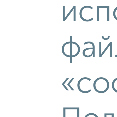
исп
‹
›
2
/1
фай
1-к квартира, строящийся дом, 39м², 2/5 этаж
₽
₽
4 875 000
125 000
за м²
Заволжский район, мкр. Новый Город, ЖК 19-й, жилой
комплекс Волга Парк
Агентство, 08.08.2026
«co
‹
›
2
/10