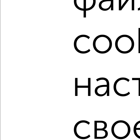
фай
посмотреть в виде списка или на карте, с описанием,
расположением, ценой и другими подробностями.
Подберите подходящую недвижимость из предложений
cook
от собственников, риэлторов, застройщиков и агенств
недвижимости, связаться с ними можно по телефону или
написать сообщение в любом удобном для вас
мессенджере, это безопасно и бесплатно.
Для покупки квартиры доступна ипотека от крупнейших
банков России: СберБанк, ВТБ, Альфа-Банк,
нас
Россельхозбанк, Совкомбанк, Т-Банк, Росбанк, Почта
Банк на сумму от 400 000 до 120 000 000 рублей сроком
до 30 лет.
Сайт работает во многих городах России.
Сколько стоит купить однокомнатную квартиру в
сво
Ульяновске?
Цена недвижимости: мин. от
3541470
руб. до макс.
7077100
руб.