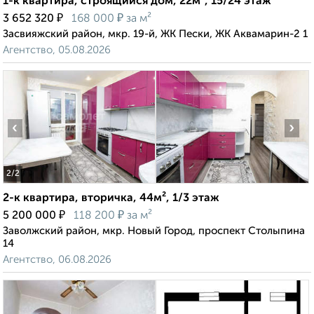
1-к квартира, строящийся дом, 22м², 15/24 этаж
₽
₽
3 652 320
168 000
за м²
Засвияжский район, мкр. 19-й, ЖК Пески, ЖК Аквамарин-2 1
Агентство, 05.08.2026
‹
›
2
/2
2-к квартира, вторичка, 44м², 1/3 этаж
₽
₽
5 200 000
118 200
за м²
Заволжский район, мкр. Новый Город, проспект Столыпина
14
Агентство, 06.08.2026