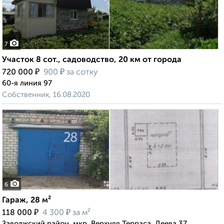
7
Участок 8 сот., садоводство, 20 км от города
₽
₽
720 000
900
за сотку
60-я линия 97
Собственник, 16.08.2020
6
Гараж, 28 м²
₽
₽
118 000
4 300
за м²
Заволжский район, мкр. Верхняя Терраса, Деева 37