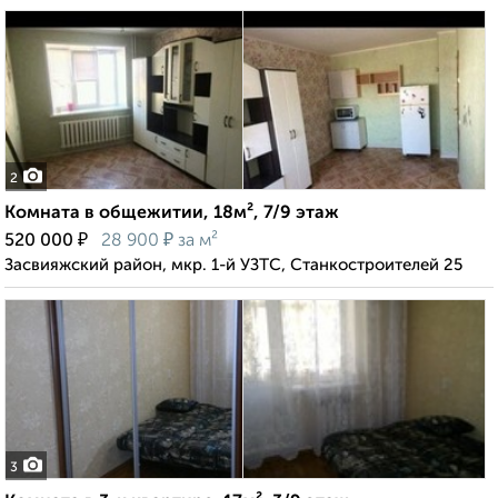
2
Комната в общежитии, 18м², 7/9 этаж
₽
₽
520 000
28 900
за м²
Засвияжский район, мкр. 1-й УЗТС, Станкостроителей 25
3