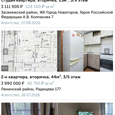
Студия квартира, вторичка, 25м², 5/9 этаж
₽
₽
3 111 900
124 500
за м²
Засвияжский район, ЖК Город Новаторов, Героя Российской
Федерации А.В. Колпакова 7
Агентство, 07.08.2026
‹
›
2
/2
2-к квартира, вторичка, 44м², 3/5 этаж
₽
₽
3 990 000
90 700
за м²
Ленинский район, Радищева 177
Агентство, 26.07.2026