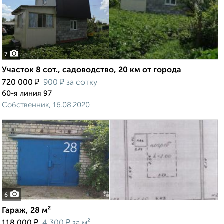
7
Участок 8 сот., садоводство, 20 км от города
₽
₽
720 000
900
за сотку
60-я линия 97
Собственник, 16.08.2020
6
Гараж, 28 м²
₽
₽
118 000
4 300
за м²