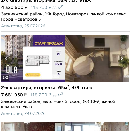
1-к квартира, вторичка, 38м², 1/7 этаж
₽
₽
4 320 600
113 700
за м²
Засвияжский район, ЖК Город Новаторов, жилой комплекс
Город Новаторов 5
Агентство, 23.07.2026
‹
›
2
/2
2-к квартира, вторичка, 65м², 4/9 этаж
₽
₽
7 681 950
118 200
за м²
Заволжский район, мкр. Новый Город, ЖК 10-й, жилой
комплекс Улла
Агентство, 29.07.2026