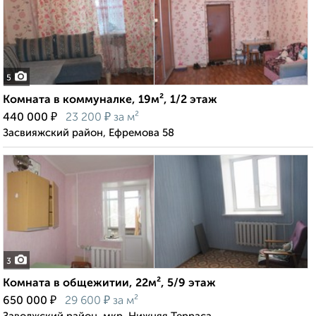
5
Комната в коммуналке, 19м², 1/2 этаж
₽
₽
440 000
23 200
за м²
Засвияжский район, Ефремова 58
3
Комната в общежитии, 22м², 5/9 этаж
₽
₽
650 000
29 600
за м²