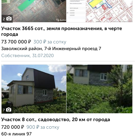
2
Участок 3665 сот., земля промназначения, в черте
города
₽
₽
73 700 000
300
за сотку
Заволжский район, 7-й Инженерный проезд 7
Собственник, 31.07.2020
7
Участок 8 сот., садоводство, 20 км от города
₽
₽
720 000
900
за сотку
60-я линия 97