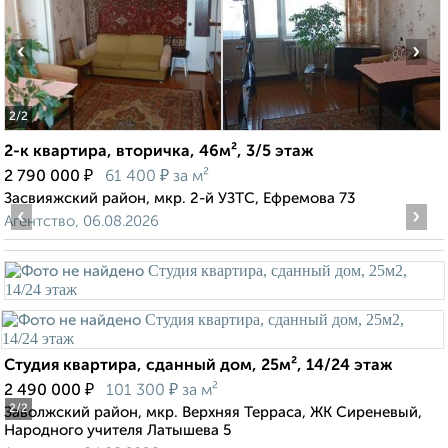
‹
›
2
/2
2-к квартира, вторичка, 46м², 3/5 этаж
₽
₽
2 790 000
61 400
за м²
Засвияжский район, мкр. 2-й УЗТС, Ефремова 73
‹
›
Агентство, 06.08.2026
Студия квартира, сданный дом, 25м², 14/24 этаж
₽
₽
2 490 000
101 300
за м²
2
/2
Заволжский район, мкр. Верхняя Терраса, ЖК Сиреневый,
Народного учителя Латышева 5