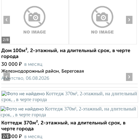
‹
›
2
/8
Дом 100м², 2-этажный, на длительный срок, в черте
города
₽
30 000
в месяц
Железнодорожный район, Береговая
‹
›
Агентство, 06.08.2026
Коттедж 370м², 2-этажный, на длительный срок, в
черте города
₽
70 000
в месяц
2
/6