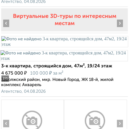
Агентство, 04.08.2026
Виртуальные 3D-туры по интересным
‹
›
местам
3-к квартира, строящийся дом, 47м², 19/24 этаж
₽
₽
4 675 000
100 000
за м²
2
/1
Заволжский район, мкр. Новый Город, ЖК 18-й, жилой
комплекс Акварель
Агентство, 04.08.2026
‹
›