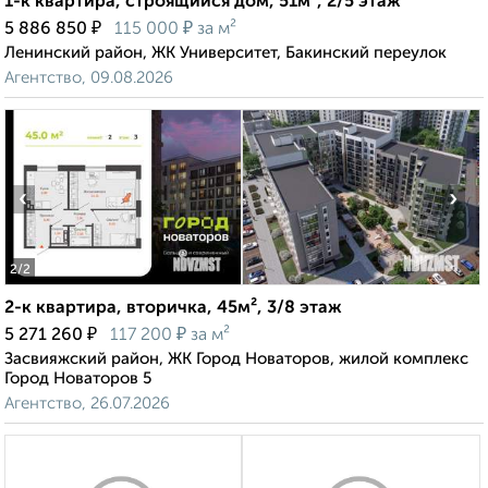
1-к квартира, строящийся дом, 51м², 2/5 этаж
₽
₽
5 886 850
115 000
за м²
Ленинский район, ЖК Университет, Бакинский переулок
Агентство, 09.08.2026
‹
›
2
/2
2-к квартира, вторичка, 45м², 3/8 этаж
₽
₽
5 271 260
117 200
за м²
Засвияжский район, ЖК Город Новаторов, жилой комплекс
Город Новаторов 5
Агентство, 26.07.2026