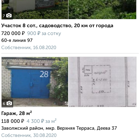
7
Участок 8 сот., садоводство, 20 км от города
₽
₽
720 000
900
за сотку
60-я линия 97
Собственник, 16.08.2020
6
Гараж, 28 м²
₽
₽
118 000
4 300
за м²
Заволжский район, мкр. Верхняя Терраса, Деева 37
Собственник, 30.08.2020