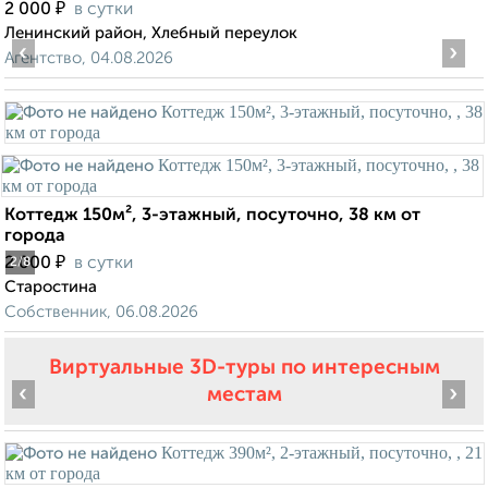
₽
2 000
в сутки
Ленинский район, Хлебный переулок
‹
›
Агентство, 04.08.2026
Коттедж 150м², 3-этажный, посуточно, 38 км от
города
₽
2 000
в сутки
2
/8
Старостина
Собственник, 06.08.2026
Виртуальные 3D-туры по интересным
‹
›
местам