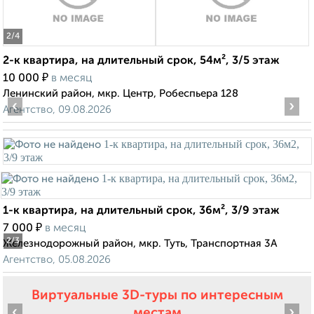
2
/4
2-к квартира, на длительный срок, 54м², 3/5 этаж
₽
10 000
в месяц
Ленинский район, мкр. Центр, Робеспьера 128
‹
›
Агентство, 09.08.2026
1-к квартира, на длительный срок, 36м², 3/9 этаж
₽
7 000
в месяц
2
/3
Железнодорожный район, мкр. Туть, Транспортная 3А
Агентство, 05.08.2026
Виртуальные 3D-туры по интересным
‹
›
местам