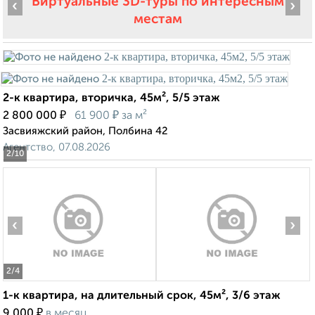
Виртуальные 3D-туры по интересным
‹
›
местам
2-к квартира, вторичка, 45м², 5/5 этаж
₽
₽
2 800 000
61 900
за м²
Засвияжский район, Полбина 42
Агентство, 07.08.2026
2
/10
‹
›
2
/4
1-к квартира, на длительный срок, 45м², 3/6 этаж
₽
9 000
в месяц