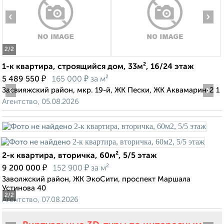
‹
›
2
/2
1-к квартира, строящийся дом, 33м², 16/24 этаж
₽
₽
5 489 550
165 000
за м²
‹
›
Засвияжский район, мкр. 19-й, ЖК Пески, ЖК Аквамарин-2 1
Агентство, 05.08.2026
2-к квартира, вторичка, 60м², 5/5 этаж
₽
₽
9 200 000
152 900
за м²
Заволжский район, ЖК ЭкоСити, проспект Маршала
Устинова 40
2
/2
Агентство, 07.08.2026