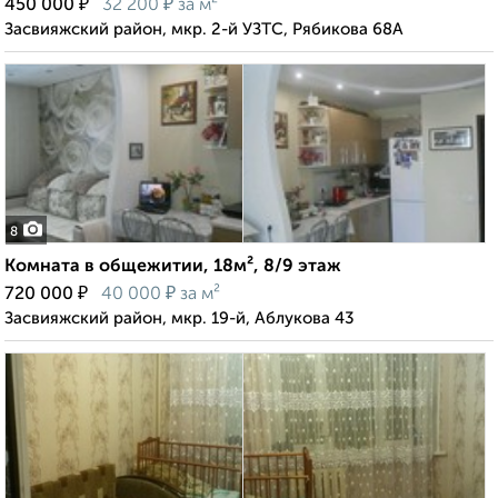
₽
₽
450 000
32 200
за м²
Засвияжский район, мкр. 2-й УЗТС, Рябикова 68А
8
Комната в общежитии, 18м², 8/9 этаж
₽
₽
720 000
40 000
за м²
Засвияжский район, мкр. 19-й, Аблукова 43