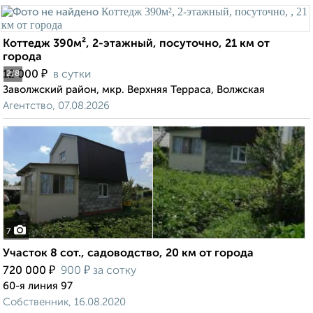
Коттедж 390м², 2-этажный, посуточно, 21 км от
города
₽
12 000
в сутки
2
/8
Заволжский район, мкр. Верхняя Терраса, Волжская
Агентство, 07.08.2026
7
Участок 8 сот., садоводство, 20 км от города
₽
₽
720 000
900
за сотку
60-я линия 97
Собственник, 16.08.2020