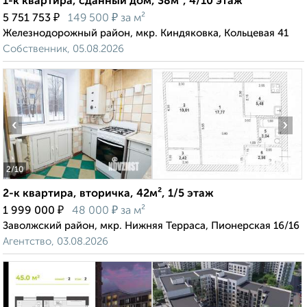
1-к квартира, сданный дом, 38м², 4/10 этаж
₽
₽
5 751 753
149 500
за м²
Железнодорожный район, мкр. Киндяковка, Кольцевая 41
Собственник, 05.08.2026
‹
›
2
/10
2-к квартира, вторичка, 42м², 1/5 этаж
₽
₽
1 999 000
48 000
за м²
Заволжский район, мкр. Нижняя Терраса, Пионерская 16/16
Агентство, 03.08.2026