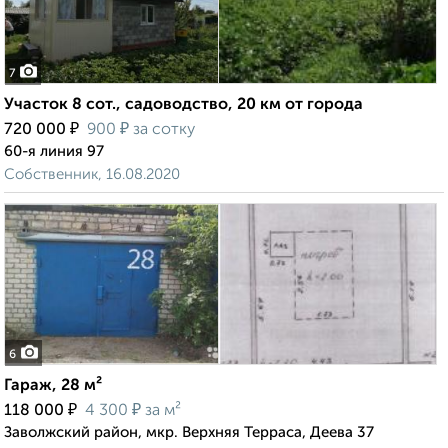
7
Участок 8 сот., садоводство, 20 км от города
₽
₽
720 000
900
за сотку
60-я линия 97
Собственник, 16.08.2020
6
Гараж, 28 м²
₽
₽
118 000
4 300
за м²
Заволжский район, мкр. Верхняя Терраса, Деева 37