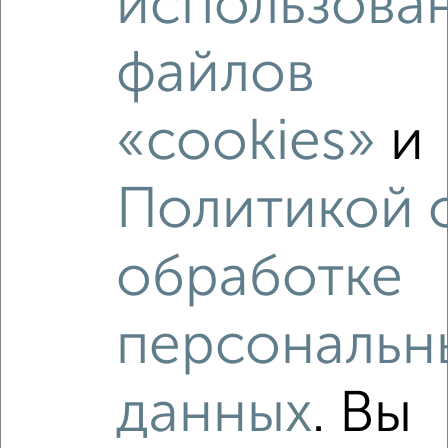
использова
2
/6
2-к квартира, на длительный срок, 51м², 3/10 этаж
файлов
₽
9 000
в месяц
Железнодорожный район, мкр. 4-й микрорайон,
Пушкинская 11
«cookies»
и
Агентство, 06.08.2026
Политикой 
‹
›
обработке
2
/6
персональн
2-к квартира, на длительный срок, 56м², 3/5 этаж
₽
9 000
в месяц
данных
. Вы
Ленинский район, мкр. Центр, Верхнеполевая 9
Агентство, 06.08.2026