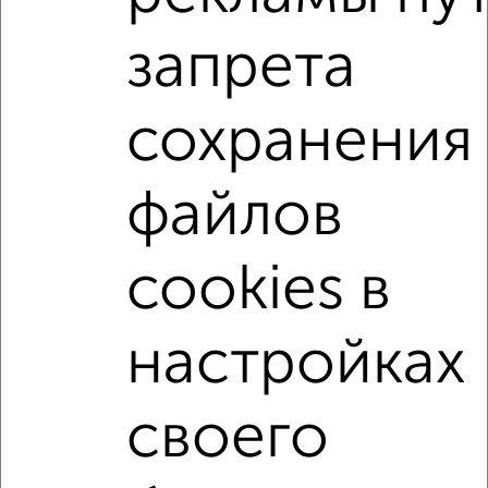
Поиск по схожим параметрам:
запрета
Засвияжский район
микрорайон 19-й микрорайон
на улице Аблукова
С холодильником
С мебелью
сохранения
Со стиральной машиной
С бытовой техникой
С телевизором
С телефоном
С интернетом
файлов
Можно с ребенком
Можно с животными
не первый этаж
не последний этаж
cookies в
в малоэтажном доме
с балконом
с центральным отоплением
Цена до 10 000 в мес.
настройках
площадью до 50 м²
Сталинка
своего
↑ НАВЕРХ К МЕНЮ