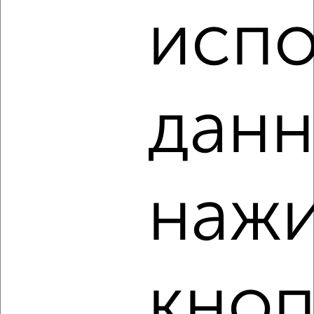
испо
‹
›
данн
2
/6
2-к квартира, на длительный срок, 48м², 2/5 этаж
₽
8 000
в месяц
Засвияжский район, Высотный проезд 5
Агентство, 06.08.2026
нажи
‹
›
кноп
2
/5