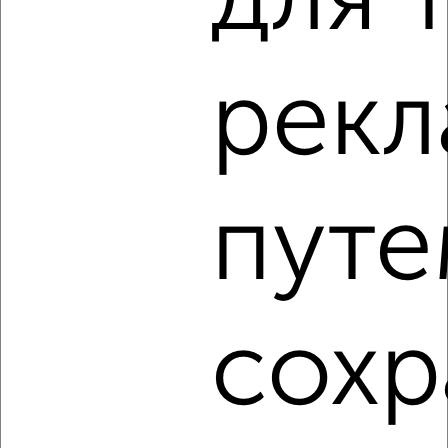
для 
2
/5
2-к квартира, на длительный срок, 55м², 5/9 этаж
рек
₽
10 000
в месяц
Ленинский район, мкр. Центр, Лесная 17
Агентство, 06.08.2026
путе
‹
›
2
/4
сохр
2-к квартира, на длительный срок, 60м², 3/14 этаж
₽
9 000
в месяц
Ленинский район, мкр. Центр, Кузнецова 4А
Агентство, 05.08.2026