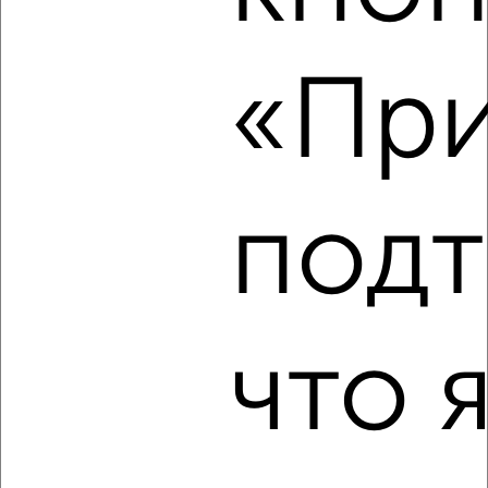
2-к квартира, на длительный срок, 55м², 3/9 этаж
₽
11 500
в месяц
Заволжский район, мкр. Нижняя Терраса, Почтовая 29
«При
Агентство, 06.08.2026
‹
›
подт
2
/4
2-к квартира, на длительный срок, 70м², 3/24 этаж
₽
что 
13 000
в месяц
Ленинский район, мкр. Север, ЖК Северная Звезда,
Радищева 148А
Агентство, 06.08.2026