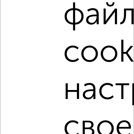
фай
‹
›
cook
2
/3
2-к квартира, на длительный срок, 54м², 2/5 этаж
₽
10 000
в месяц
Ленинский район, мкр. Центр, Робеспьера 79А
Агентство, 05.08.2026
наст
‹
›
свое
2
/5