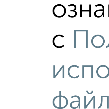
озна
‹
›
2
/4
с
По
2-к квартира, на длительный срок, 52м², 4/9 этаж
₽
9 000
в месяц
Заволжский район, мкр. Новый Город, проспект Ленинского
Комсомола 11
Агентство, 06.08.2026
испо
‹
›
фай
2
/6