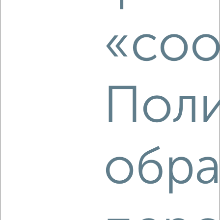
2-к квартира, на длительный срок, 56м², 3/5 этаж
₽
9 000
в месяц
Ленинский район, мкр. Центр, Верхнеполевая 9
«coo
Агентство, 06.08.2026
Поли
‹
›
2
/6
2-к квартира, на длительный срок, 36м², 5/9 этаж
обра
₽
1 986
в месяц
Засвияжский район, мкр. 19-й микрорайон, Аблукова 97
Агентство, 06.08.2026