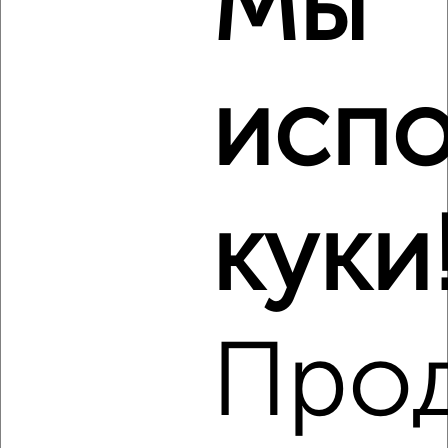
Мы
Ленинский район, мкр. Центр, Минаева 7
Агентство, 06.08.2026
Виртуальные 3D-туры по музеям и объектам
испо
культуры
куки
‹
›
2
/6
2-к квартира, на длительный срок, 51м², 3/10 этаж
Про
₽
9 000
в месяц
Железнодорожный район, мкр. 4-й микрорайон,
Пушкинская 11
Агентство, 06.08.2026