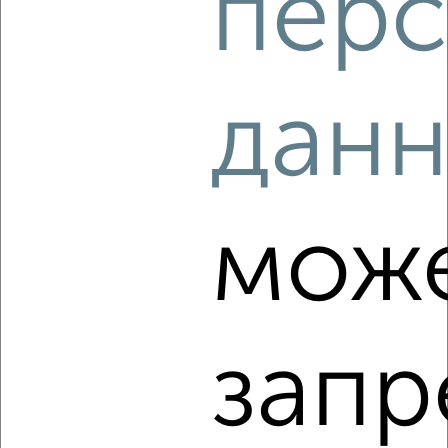
перс
‹
›
2
/7
дан
2-к квартира, на длительный срок, 65м², 3/5 этаж
₽
10 000
в месяц
Ленинский район, мкр. Центр, Гончарова 7
Агентство, 06.08.2026
мож
‹
›
запр
2
/6
2-к квартира, на длительный срок, 52м², 7/10 этаж
₽
9 000
в месяц
Ленинский район, мкр. Центр, Радищева 3к1