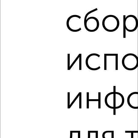
Агентство, 06.08.2026
сбор
‹
›
испо
2
/4
2-к квартира, на длительный срок, 50м², 4/10 этаж
₽
9 000
в месяц
Ленинский район, мкр. Центр, Крымова 69А
инф
Агентство, 06.08.2026
‹
›