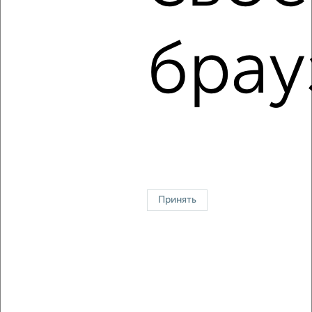
2-к квартира, на длительный срок, 54м², 4/14 этаж
₽
10 000
в месяц
Ленинский район, мкр. Центр, Кузнецова 4А
брау
Агентство, 05.08.2026
1 / 3
2
↑ НАВЕРХ К МЕНЮ
Однокомнатные
Двухкомнатные
3‑комнатные
Квартиры студии
Без посредников
На длительный срок
На сутки
Без мебели
Принять
Контакты
Политика конфиденциальности
Пользовательское соглашение
Ульяновск, улица Тельмана 42
© 2015–2026
Сайт-доска объявлений недвижимости
О проекте
Реклама на портале
Новости
Статьи
Блог
Риэлторы
Агентства
Застройщики
Ипотечный калькулятор
Консультации по недвижимости
Разместить объявление