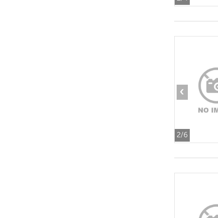
‹
2
/6