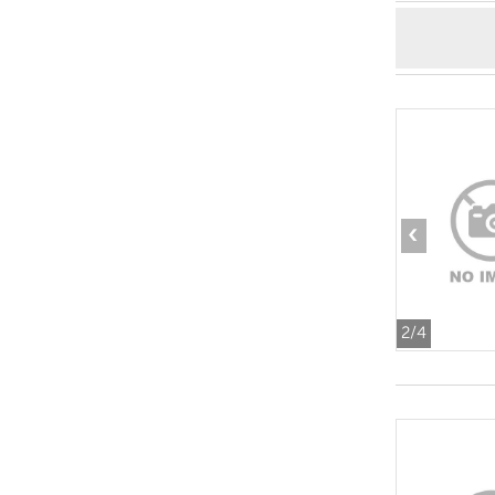
‹
2
/4