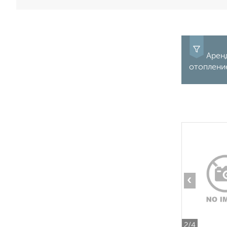
Аренд
отопление
‹
2
/4