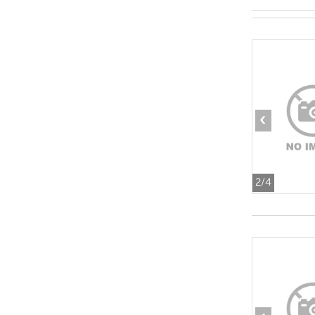
‹
2
/4