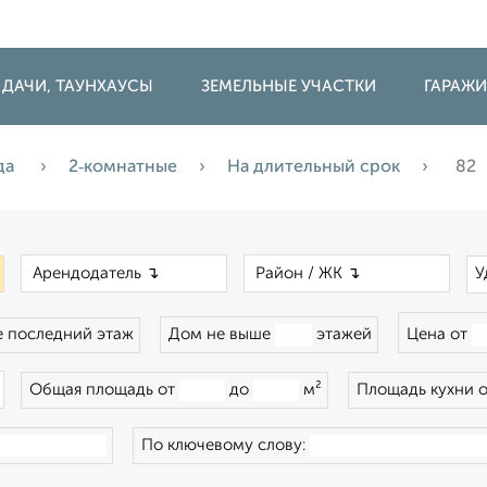
 ДАЧИ, ТАУНХАУСЫ
ЗЕМЕЛЬНЫЕ УЧАСТКИ
ГАРАЖ
да
2‑комнатные
На длительный срок
82
×
×
×
У
 последний этаж
Дом не выше
этажей
Цена от
×
Общая площадь от
до
м²
Площадь кухни 
По ключевому слову: