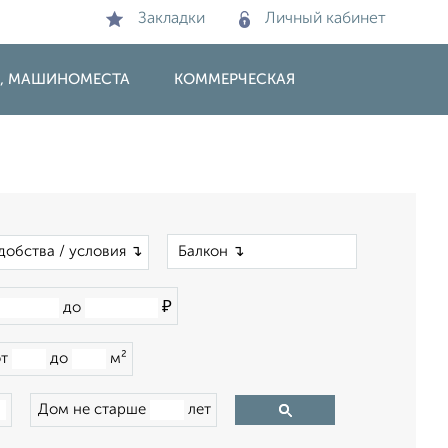
Закладки
Личный кабинет
И, МАШИНОМЕСТА
КОММЕРЧЕСКАЯ
×
добства / условия ↴
₽
до
от
до
м²
Дом не старше
лет