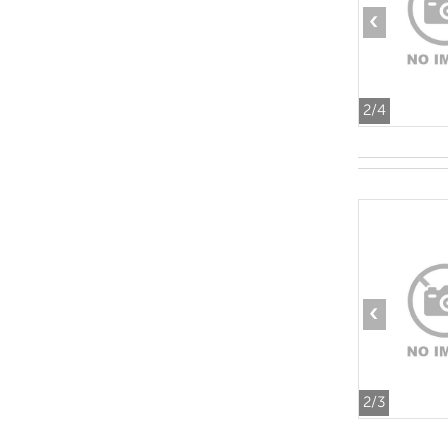
‹
2
/4
‹
2
/3