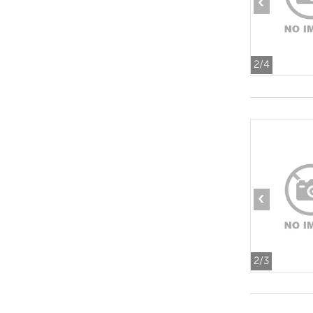
‹
2
/4
‹
2
/3