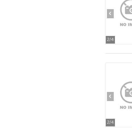
‹
2
/4
‹
2
/4