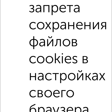
запрета
на улице Робеспьера
С холодильником
С мебелью
Со стиральной машиной
сохранения
С бытовой техникой
С телевизором
С интернетом
Можно с ребенком
файлов
Можно с животными
с хорошим ремонтом
не первый этаж
не последний этаж
cookies в
в малоэтажном доме
с балконом
с центральным отоплением
Цена до 10 000 в мес.
настройках
площадью до 60 м²
Сталинка
своего
↑ НАВЕРХ К МЕНЮ
Однокомнатные
Двухкомнатные
3‑комнатные
Квартиры студии
браузера.
Без посредников
На длительный срок
На сутки
Без мебели