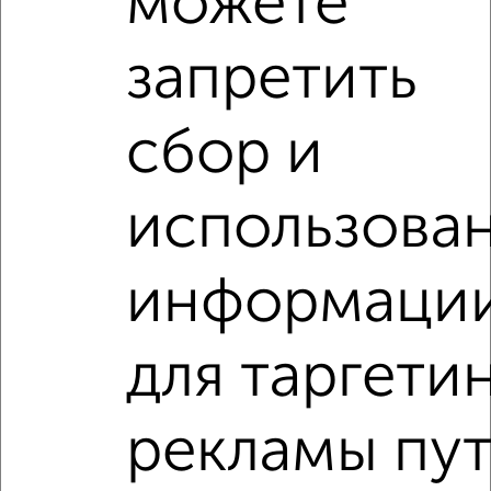
можете
запретить
сбор и
‹
›
использова
2
/4
2-к квартира, на длительный срок, 60м², 3/16 этаж
₽
9 000
в месяц
информаци
Ленинский район, мкр. Север, Кролюницкого 15А
Агентство, 07.08.2026
для таргети
2-к квартиры
Поиск по схожим параметрам:
рекламы пу
Ленинский район
микрорайон Центр