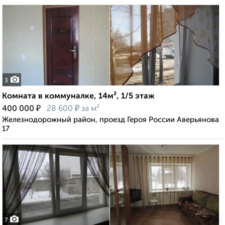
3
Комната в коммуналке, 14м², 1/5 этаж
₽
₽
400 000
28 600
за м²
Железнодорожный район, проезд Героя России Аверьянова
17
7