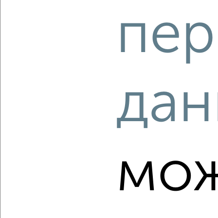
‹
›
пер
2
/1
3-к квартира, строящийся дом, 47м², 19/24 этаж
₽
₽
4 675 000
100 000
за м²
дан
Заволжский район, мкр. Новый Город, ЖК 18-й, жилой
комплекс Акварель
Агентство, 04.08.2026
мо
‹
›
2
/2
3-к квартира, вторичка, 88м², 1/9 этаж
₽
₽
4 300 000
48 800
за м²