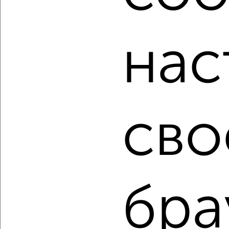
написать сообщение в любом удобном для вас
мессенджере, это безопасно и бесплатно.
Для покупки квартиры доступна ипотека от крупнейших
нас
банков России: СберБанк, ВТБ, Альфа-Банк,
Россельхозбанк, Совкомбанк, Т-Банк, Росбанк, Почта
Банк на сумму от 400 000 до 120 000 000 рублей сроком
до 30 лет.
Сайт работает во многих городах России.
сво
Сколько стоит купить трехкомнатную квартиру в
Ульяновске?
Цена недвижимости: мин. от
3200000
руб. до макс.
11295072
руб.
Средняя цена:
6616658
руб.
бра
Цена за м2: от
71111
руб. до
120160
руб.
Средняя цена за м2:
103385
руб.