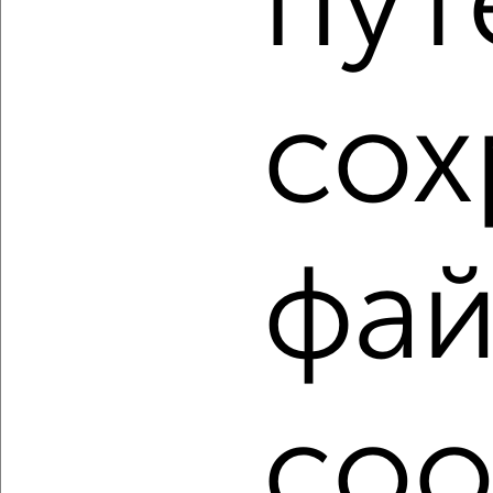
пут
Заволжский район, мкр. Новый Город, проспект Ленинского
Комсомола 50Б
Агентство, 04.08.2026
сох
1 / 2
2
Как купить трехкомнатную квартиру, Заволжский район
в Ульяновске на сайте Ульяновск-недвижимость?
Используя удобную форму поиска с множеством
фильтров и сортировкой по параметрам, вы можете
фай
подобрать для покупки трехкомнатную квартиру,
Заволжский район в Ульяновске.
Найденные предложения: 118 объявлений, можно
посмотреть в виде списка или на карте, с описанием,
расположением, ценой и другими подробностями.
coo
Подберите подходящую недвижимость из предложений
от собственников, риэлторов, застройщиков и агенств
недвижимости, связаться с ними можно по телефону или