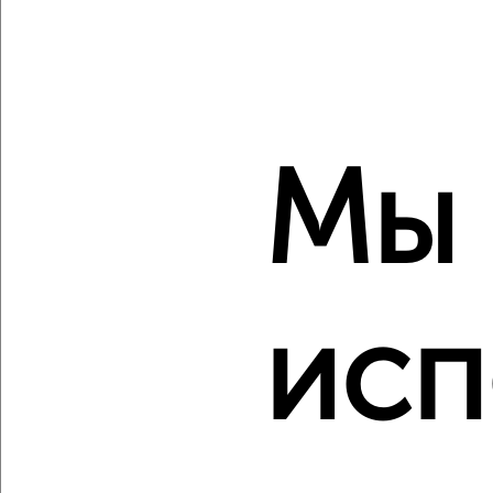
‹
›
2
/2
3-к квартира, вторичка, 60м², 2/9 этаж
Мы
₽
₽
6 898 923
116 000
за м²
Заволжский район, мкр. Новый Город, проспект Ленинского
Комсомола 50Б
Агентство, 05.08.2026
исп
‹
›
2
/2
3-к квартира, вторичка, 45м², 1/5 этаж