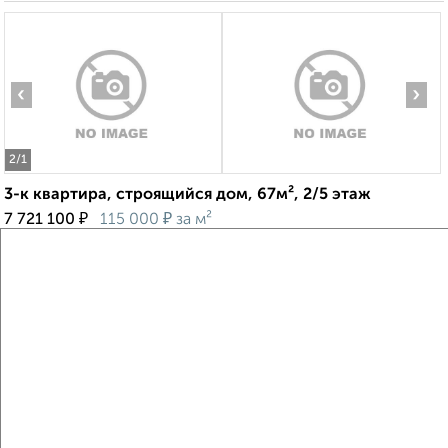
‹
›
2
/1
3-к квартира, строящийся дом, 67м², 2/5 этаж
₽
₽
7 721 100
115 000
за м²
Заволжский район, мкр. Новый Город, ЖК 19-й, жилой
комплекс Волга Парк
Агентство, 05.08.2026
Виртуальные 3D-туры по музеям и объектам
культуры