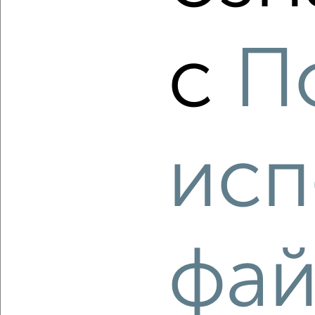
‹
›
с
П
2
/1
3-к квартира, строящийся дом, 47м², 16/24 этаж
₽
₽
4 675 000
100 000
за м²
Заволжский район, мкр. Новый Город, ЖК 18-й, жилой
комплекс Акварель
исп
Агентство, 05.08.2026
‹
›
фай
2
/2
3-к квартира, вторичка, 60м², 5/5 этаж