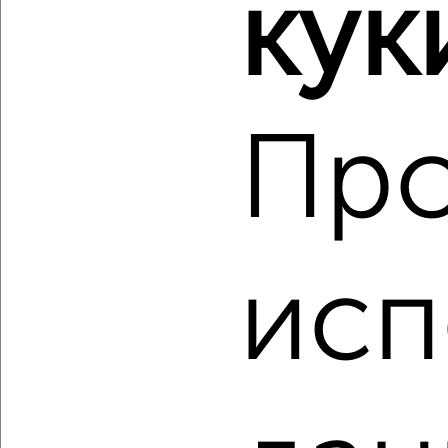
кук
₽
₽
3 200 000
72 000
за м²
Заволжский район, мкр. Верхняя Терраса, Сиреневый
проезд 2
Агентство, 05.08.2026
Пр
‹
›
2
/2
исп
3-к квартира, вторичка, 54м², 22/25 этаж
₽
₽
6 639 000
123 700
за м²
Заволжский район, мкр. Новый Город, ЖК 5-й, Алексея
Наганова 10Ак5
Агентство, 05.08.2026