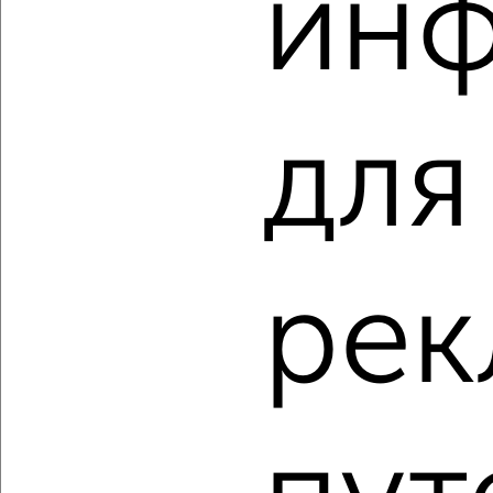
ин
‹
›
2
/2
3-к квартира, вторичка, 65м², 7/9 этаж
для
₽
₽
5 500 000
84 300
за м²
Заволжский район, мкр. Новый Город, проспект Академика
Филатова 15
Агентство, 04.08.2026
рек
‹
›
2
/2
3-к квартира, вторичка, 71м², 9/9 этаж
₽
₽
7 680 948
108 600
за м²