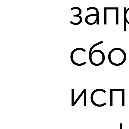
зап
Заволжский район, мкр. Новый Город, Новосондецкий
бульвар 12
Агентство, 04.08.2026
сбо
‹
›
2
/2
3-к квартира, вторичка, 62м², 1/5 этаж
исп
₽
₽
3 250 000
52 500
за м²
Заволжский район, мкр. Нижняя Терраса, Рабочая 1
Агентство, 04.08.2026