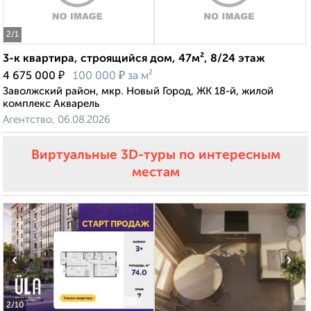
2
/1
3-к квартира, строящийся дом, 47м², 8/24 этаж
₽
₽
4 675 000
100 000
за м²
Заволжский район, мкр. Новый Город, ЖК 18-й, жилой
комплекс Акварель
Агентство, 06.08.2026
Виртуальные 3D-туры по интересным
местам
‹
›
2
/10