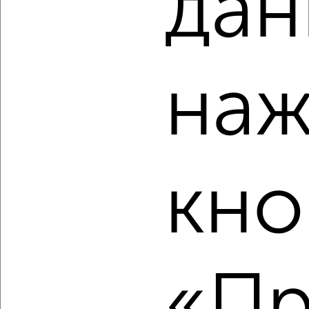
дан
‹
›
2
/2
наж
3-к квартира, вторичка, 70м², 14/25 этаж
₽
₽
7 988 000
113 800
за м²
Заволжский район, мкр. Новый Город, ЖК 5-й, Алексея
Наганова 10Ак5
Агентство, 05.08.2026
кно
‹
›
«Пр
2
/2
3-к квартира, строящийся дом, 68м², 1/9 этаж