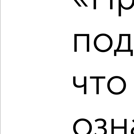
₽
₽
7 863 700
115 000
за м²
Заволжский район, мкр. Новый Город, ЖК 19-й, жилой
комплекс Волга Парк
Агентство, 05.08.2026
под
‹
›
что
2
/1
3-к квартира, строящийся дом, 47м², 12/24 этаж
₽
₽
4 675 000
100 000
за м²
Заволжский район, мкр. Новый Город, ЖК 18-й, жилой
комплекс Акварель
Агентство, 05.08.2026
озн