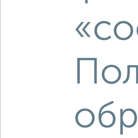
₽
₽
3 850 000
64 200
за м²
Заволжский район, Балтийская 14
«co
Агентство, 05.08.2026
‹
›
Пол
2
/2
3-к квартира, строящийся дом, 47м², 13/24 этаж
₽
₽
4 675 000
100 000
за м²
Заволжский район, мкр. Новый Город, ЖК 18-й, жилой
обр
комплекс Акварель
Агентство, 04.08.2026