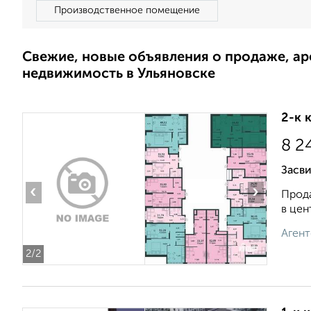
Производственное помещение
Свежие, новые объявления о продаже, а
недвижимость в Ульяновске
2-к 
8 2
Засви
‹
›
Прода
в цен
Агент
2
/2