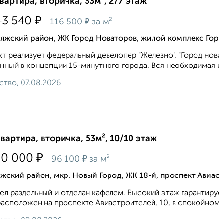
квартира, вторичка, 33м², 2/7 этаж
₽
43 540
₽
116 500
за м²
ияжский район, ЖК Город Новаторов, жилой комплекс Гор
т реализует федеральный девелопер "Железно". "Город нов
нный в концепции 15-минутного города. Вся необходимая и
ство, 07.08.2026
квартира, вторичка, 53м², 10/10 этаж
₽
00 000
₽
96 100
за м²
жский район, мкр. Новый Город, ЖК 18-й, проспект Авиа
ел раздельный и отделан кафелем. Высокий этаж гарантиру
асположен на проспекте Авиастроителей, 10, в спокойном 