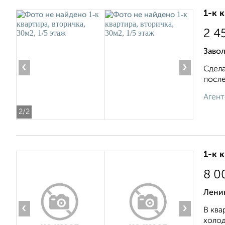
1-к 
2 4
Завол
‹
›
Сдела
после
Агент
2
/2
1-к 
8 0
Ленин
‹
›
В ква
холод