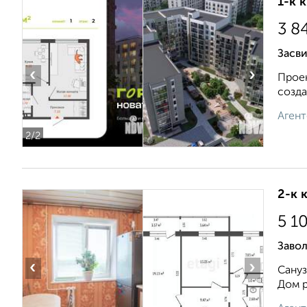
1-к 
3 8
Засв
‹
›
Проек
созда
Агент
2
/2
2-к 
5 1
Завол
‹
›
Сануз
Дом р