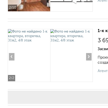
Агент
2
/10
1-к 
3 6
Засв
‹
›
Проек
созда
Агент
2
/2