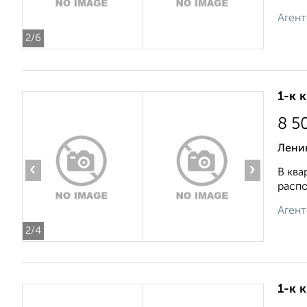
Агент
2
/6
1-к 
8 5
Лени
‹
›
В ква
распо
Агент
2
/4
1-к 