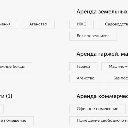
Аренда земельных 
чения
Агенство
ИЖС
Садоводст
Без посредников
Аренда гаржей, м
ражные боксы
Гаражи
Машиноме
Агенство
Без по
 (1)
Аренда коммерчес
Офисное помещение
ое помещение
Помещение свободного н