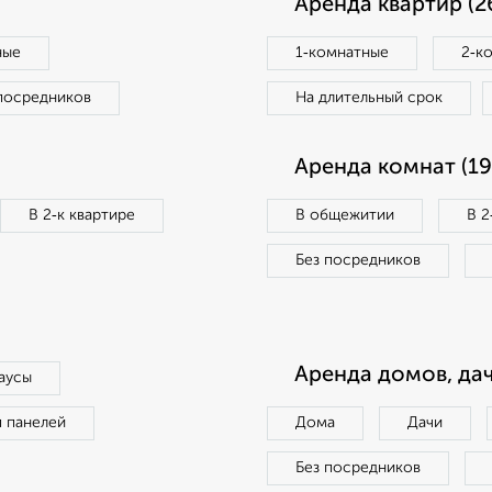
Аренда квартир (2
ные
1‑комнатные
2‑к
посредников
На длительный срок
Аренда комнат (19
В 2‑к квартире
В общежитии
В 2
Без посредников
Аренда домов, дач
аусы
п панелей
Дома
Дачи
Без посредников