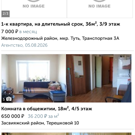
2
/3
1-к квартира, на длительный срок, 36м², 3/9 этаж
₽
7 000
в месяц
Железнодорожный район, мкр. Туть, Транспортная 3А
Агентство, 05.08.2026
5
Комната в общежитии, 18м², 4/5 этаж
₽
₽
650 000
36 200
за м²
Засвияжский район, Терешковой 10