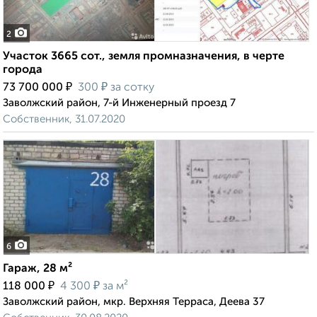
2
Участок 3665 сот., земля промназначения, в черте
города
₽
₽
73 700 000
300
за сотку
Заволжский район, 7-й Инженерный проезд 7
Собственник, 31.07.2020
6
Гараж, 28 м²
₽
₽
118 000
4 300
за м²
Заволжский район, мкр. Верхняя Терраса, Деева 37