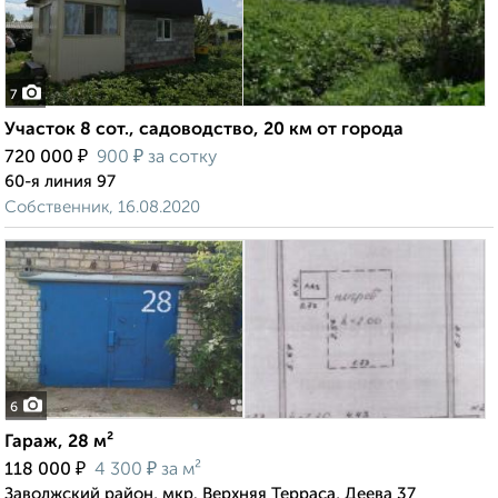
7
Участок 8 сот., садоводство, 20 км от города
₽
₽
720 000
900
за сотку
60-я линия 97
Собственник, 16.08.2020
6
Гараж, 28 м²
₽
₽
118 000
4 300
за м²
Заволжский район, мкр. Верхняя Терраса, Деева 37