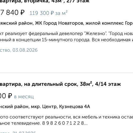
квартира, вторичка, 43м², 2/7 этаж
₽
27 840
₽
119 300
за м²
ияжский район, ЖК Город Новаторов, жилой комплекс Гор
т реализует федеральный девелопер "Железно". "Город нов
нный в концепции 15-минутного города. Вся необходимая и
ство, 03.08.2026
квартира, на длительный срок, 38м², 4/14 этаж
₽
00
в месяц
ский район, мкр. Центр, Кузнецова 4А
ото соответствуют реальности, вся мебель и техника оста
ьное телевидение. 8 9 8 2 6 0 7 1 2 2 8...