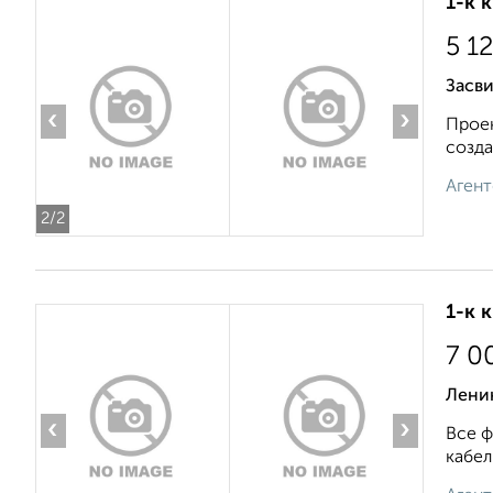
1-к 
5 1
Засв
‹
›
Проек
созда
Агент
2
/2
1-к 
7 0
Ленин
‹
›
Все ф
кабел