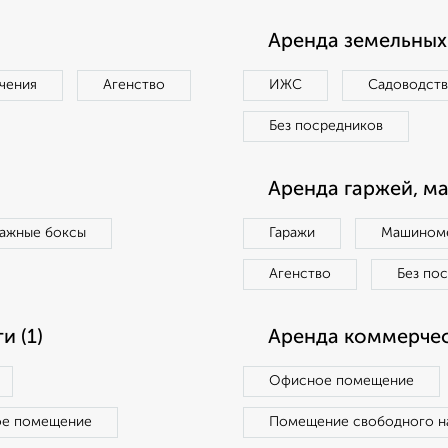
Аренда земельных 
чения
Агенство
ИЖС
Садоводст
Без посредников
Аренда гаржей, м
ражные боксы
Гаражи
Машиноме
Агенство
Без по
 (1)
Аренда коммерчес
Офисное помещение
ое помещение
Помещение свободного н