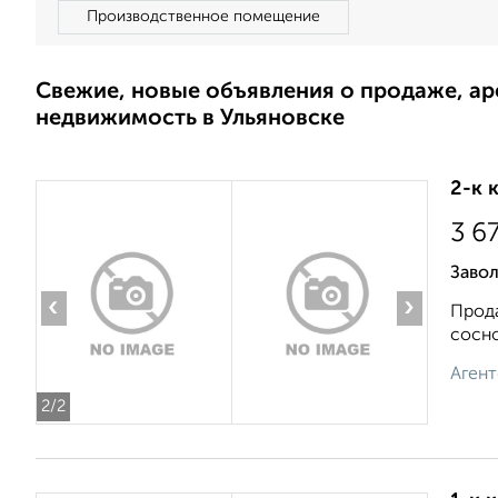
Производственное помещение
Свежие, новые объявления о продаже, а
недвижимость в Ульяновске
2-к 
3 6
Завол
‹
›
Прода
сосно
Агент
2
/2