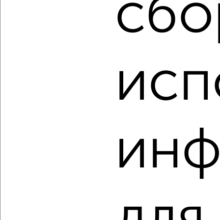
сбо
2
/2
1-к квартира, строящийся дом, 35м², 5/9 этаж
₽
₽
3 744 770
107 000
за м²
Засвияжский район, ЖК Город Новаторов, Героя Российской
Федерации А.В. Колпакова 7
исп
Агентство, 06.08.2026
‹
›
инф
2
/1
1-к квартира, сданный дом, 48м², 4/10 этаж
₽
₽
5 461 275
115 000
за м²
для
Железнодорожный район, мкр. Киндяковка, Кольцевая 41
Собственник, 06.08.2026