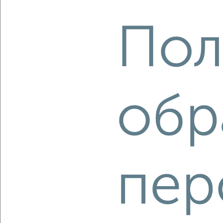
2
/10
Пол
1-к квартира, вторичка, 42м², 9/9 этаж
₽
₽
6 081 712
144 900
за м²
Заволжский район, мкр. Новый Город, ЖК Центральный, ЖК
Центрополис 2.0
Агентство, 07.08.2026
обр
‹
›
2
/2
пер
1-к квартира, вторичка, 41м², 2/5 этаж
₽
₽
4 950 000
121 700
за м²
Заволжский район, мкр. Новый Город, ЖК 12-й, бульвар
Ильюшина 5
Агентство, 07.08.2026