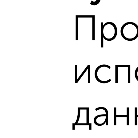
‹
›
Про
2
/2
1-к квартира, вторичка, 43м², 11/19 этаж
₽
₽
6 200 000
143 200
за м²
Железнодорожный район, мкр. Туть, переулок Суворова 27
исп
Агентство, 07.08.2026
‹
›
дан
2
/2
1-к квартира, вторичка, 35м², 4/10 этаж
₽
₽
4 500 000
128 300
за м²