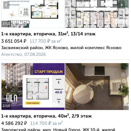
‹
›
2
/10
1-к квартира, вторичка, 31м², 13/14 этаж
₽
₽
3 651 054
117 700
за м²
Засвияжский район, ЖК Ясново, жилой комплекс Ясново
Агентство, 07.08.2026
‹
›
2
/10
1-к квартира, вторичка, 40м², 2/9 этаж
₽
₽
4 586 292
114 700
за м²
Заволжский район, мкр. Новый Город, ЖК 10-й, жилой