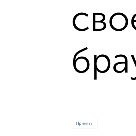
Сколько стоит купить однокомнатную квартиру в
сво
Ульяновске?
Цена недвижимости: мин. от
2350000
руб. до макс.
8500000
руб.
Средняя цена:
4912385
руб.
бра
Цена за м2: от
75806
руб. до
170000
руб.
Средняя цена за м2:
125958
руб.
Площадь: от
31
м2 до
50
м2
Средняя площадь:
39
м2
↑ НАВЕРХ К МЕНЮ
Однокомнатные
Двухкомнатные
Трехкомнатные
4‑комнатные
Квартиры студии
От застройщика
Без посредников
Вторичное жилье
Принять
В новостройке
В строящемся доме
В новом доме