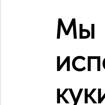
1-к квартира, вторичка, 50м², 7/9 этаж
₽
₽
8 500 000
169 700
за м²
Ленинский район, Федерации 130
Собственник, 07.08.2026
Мы
‹
›
исп
2
/2
1-к квартира, вторичка, 46м², 4/11 этаж
₽
₽
6 600 000
143 800
за м²
Засвияжский район, Рябикова 70к2
кук
Агентство, 07.08.2026