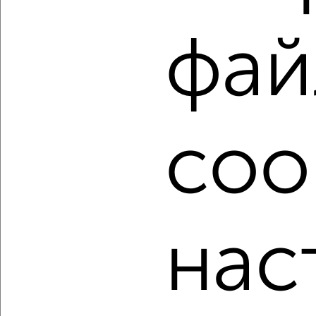
Используя удобную форму поиска с множеством
фильтров и сортировкой по параметрам, вы можете
подобрать для покупки однокомнатную квартиру, c
фай
большой кухней от 10 м² в Ульяновске.
Найденные предложения: 166 объявлений, можно
посмотреть в виде списка или на карте, с описанием,
расположением, ценой и другими подробностями.
Подберите подходящую недвижимость из предложений
coo
от собственников, риэлторов, застройщиков и агенств
недвижимости, связаться с ними можно по телефону или
написать сообщение в любом удобном для вас
мессенджере, это безопасно и бесплатно.
Для покупки квартиры доступна ипотека от крупнейших
банков России: СберБанк, ВТБ, Альфа-Банк,
нас
Россельхозбанк, Совкомбанк, Т-Банк, Росбанк, Почта
Банк на сумму от 400 000 до 120 000 000 рублей сроком
до 30 лет.
Сайт работает во многих городах России.