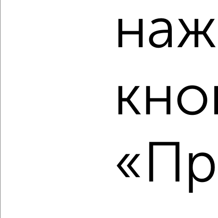
Засвияжский район, ЖК Город Новаторов, Героя Российской
наж
Федерации А.В. Колпакова 7
Агентство, 07.08.2026
‹
›
кно
2
/2
1-к квартира, вторичка, 36м², 6/9 этаж
₽
₽
4 050 000
111 300
за м²
«Пр
Заволжский район, мкр. Новый Город, ЖК Центральный,
проспект Ливанова 28
Агентство, 07.08.2026