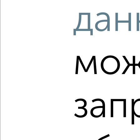
дан
‹
›
мож
2
/2
1-к квартира, строящийся дом, 46м², 9/9 этаж
₽
₽
5 522 780
120 100
за м²
Засвияжский район, ЖК Город Новаторов, Героя Российской
Федерации А.В. Колпакова 7
Агентство, 06.08.2026
зап
‹
›