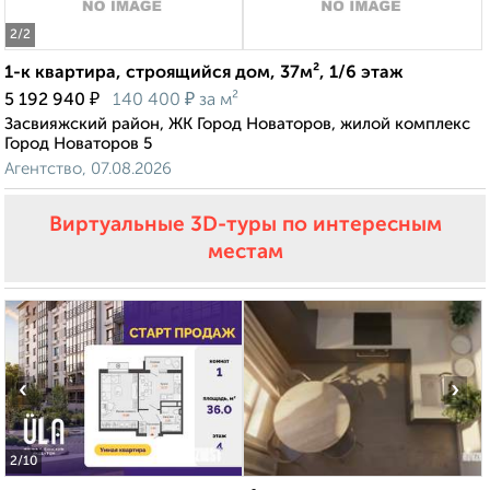
2
/2
1-к квартира, строящийся дом, 37м², 1/6 этаж
₽
₽
5 192 940
140 400
за м²
Засвияжский район, ЖК Город Новаторов, жилой комплекс
Город Новаторов 5
Агентство, 07.08.2026
Виртуальные 3D-туры по интересным
местам
‹
›
2
/10