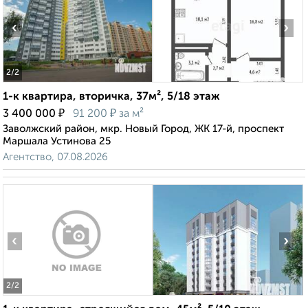
‹
›
2
/2
1-к квартира, вторичка, 37м², 5/18 этаж
₽
₽
3 400 000
91 200
за м²
Заволжский район, мкр. Новый Город, ЖК 17-й, проспект
Маршала Устинова 25
Агентство, 07.08.2026
‹
›
2
/2