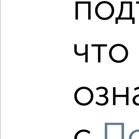
под
‹
›
2
/2
1-к квартира, вторичка, 31м², 3/3 этаж
что
₽
₽
4 900 000
157 600
за м²
Засвияжский район, мкр. Юго-Западный, Камышинская 113
Агентство, 07.08.2026
озн
‹
›
2
/10
1-к квартира, вторичка, 34м², 5/11 этаж
с
П
₽
₽
4 350 000
129 500
за м²
Засвияжский район, мкр. Юго-Западный, Камышинская 62/1