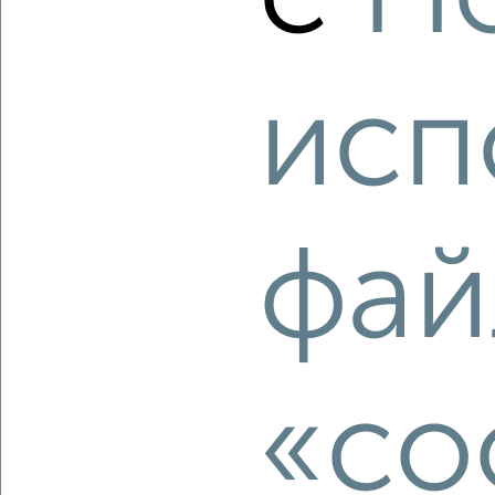
Агентство, 07.08.2026
исп
‹
›
2
/2
1-к квартира, вторичка, 49м², 3/4 этаж
фай
₽
₽
4 450 000
91 100
за м²
Ленинский район, Робеспьера 5к3
Агентство, 07.08.2026
«co
‹
›