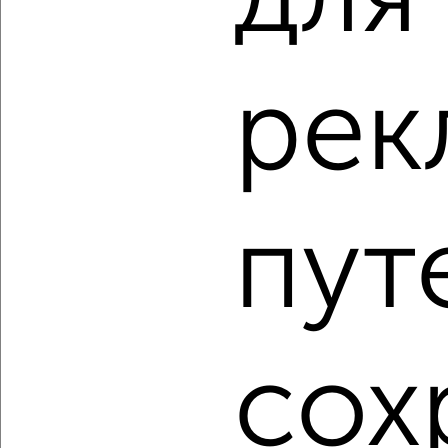
‹
›
рек
2
/10
1-к квартира, вторичка, 37м², 13/14 этаж
₽
₽
4 330 095
115 500
за м²
пут
Засвияжский район, ЖК Ясново, жилой комплекс Ясново
Агентство, 06.08.2026
1 / 3
2
сох
Как купить однокомнатную квартиру, c большой кухней
от 10 м² в Ульяновске на сайте Ульяновск-
недвижимость?