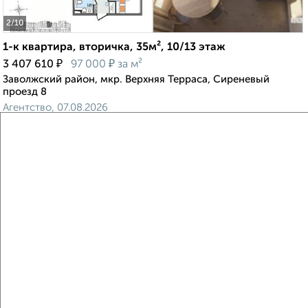
2
/10
1-к квартира, вторичка, 35м², 10/13 этаж
₽
₽
3 407 610
97 000
за м²
Заволжский район, мкр. Верхняя Терраса, Сиреневый
проезд 8
Агентство, 07.08.2026
Виртуальные 3D-туры по музеям и объектам
культуры
‹
›
2
/2